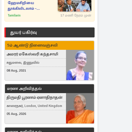
ஹேமசிறியை
தூக்கிலிடலாம் -
அநுரவுக்குச் சென்ற
Tamilwin
17 மணி நேரம் முன்
அறிவுரை..
துயர் பகிர்வு
5ம் ஆண்டு நினைவஞ்சலி
அமரர் மகேஸ்வரி கந்தசாமி
சுதுமலை, இணுவில்
08 Aug, 2021
மரண அறிவித்தல்
திருமதி பூரணம் ஏனாதிநாதன்
காரைநகர், London, United Kingdom
05 Aug, 2026
மரண அறிவித்தல்