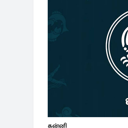
கன்னி