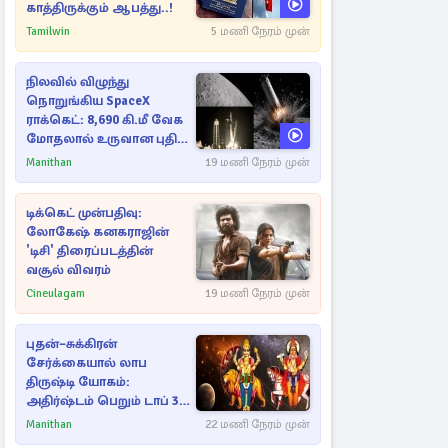
காத்திருக்கும் ஆபத்து..!
Tamilwin
5 மணி நேரம் முன்
நிலவில் விழுந்து
நொறுங்கிய SpaceX
ராக்கெட்: 8,690 கி.மீ வேக
மோதலால் உருவான புதிய
பள்ளம்!
Manithan
19 மணி நேரம் முன்
டிக்கெட் முன்பதிவு:
லோகேஷ் கனகராஜின்
'டிசி' திரைப்படத்தின்
வசூல் விவரம்
Cineulagam
19 மணி நேரம் முன்
புதன்–சுக்கிரன்
சேர்க்கையால் லாப
திருஷ்டி யோகம்:
அதிர்ஷ்டம் பெறும் டாப் 3
ராசிகள்!
Manithan
22 மணி நேரம் முன்