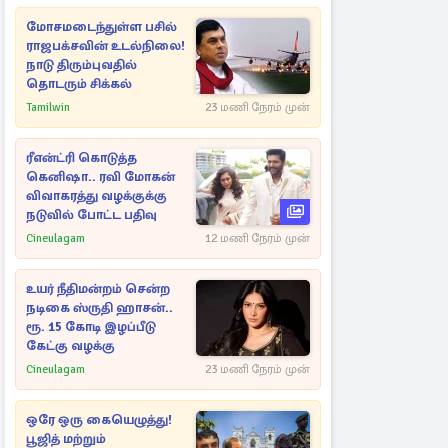
மோசமடைந்துள்ள பசில்
ராஜபக்சவின் உடல்நிலை!
நாடு திரும்புவதில்
தொடரும் சிக்கல்
Tamilwin
23 மணி நேரம் முன்
ரீஎன்ட்ரி கொடுத்த
கெனிஷா.. ரவி மோகன்
விவாகரத்து வழக்குக்கு
நடுவில் போட்ட பதிவு
Cineulagam
12 மணி நேரம் முன்
உயர் நீதிமன்றம் சென்ற
நடிகை ஸ்ருதி ஹாசன்..
ரூ. 15 கோடி இழப்பீடு
கேட்கு வழக்கு
Cineulagam
23 மணி நேரம் முன்
ஒரே ஒரு கையெழுத்து!
பூஜித் மற்றும்