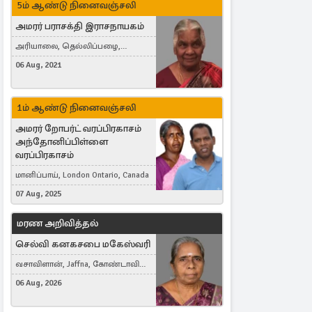
5ம் ஆண்டு நினைவஞ்சலி
அமரர் பராசக்தி இராசநாயகம்
அரியாலை, தெல்லிப்பழை,
Montreal, Canada
06 Aug, 2021
1ம் ஆண்டு நினைவஞ்சலி
அமரர் றோபர்ட் வரப்பிரகாசம்
அந்தோனிப்பிள்ளை
வரப்பிரகாசம்
மானிப்பாய், London Ontario, Canada
07 Aug, 2025
மரண அறிவித்தல்
செல்வி கனகசபை மகேஸ்வரி
வசாவிளான், Jaffna, கோண்டாவில்
கிழக்கு
06 Aug, 2026