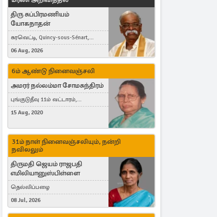
திரு சுப்பிரமணியம்
யோகநாதன்
கரவெட்டி, Quincy-sous-Sénart,
France
06 Aug, 2026
6ம் ஆண்டு நினைவஞ்சலி
அமரர் நல்லம்மா சோமசுந்திரம்
புங்குடுதீவு 11ம் வட்டாரம்,
கொட்டாஞ்சேனை
15 Aug, 2020
31ம் நாள் நினைவஞ்சலியும், நன்றி
நவிலலும்
திருமதி ஜெயம் ராஜபதி
எமிலியானுஸ்பிள்ளை
தெல்லிப்பழை
08 Jul, 2026