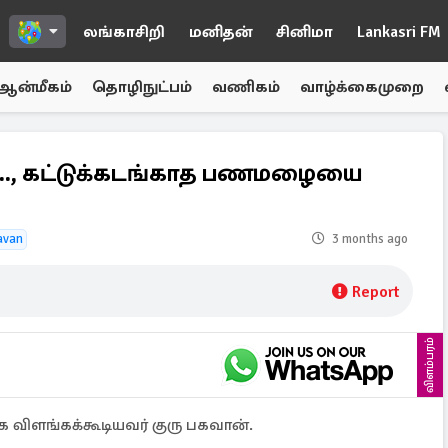
லங்காசிறி
மனிதன்
சினிமா
Lankasri FM
ஆன்மீகம்
தொழிநுட்பம்
வணிகம்
வாழ்க்கைமுறை
ுரு.., கட்டுக்கடங்காத பணமழையை
avan
3 months ago
Report
விளம்பரம்
விளங்கக்கூடியவர் குரு பகவான்.