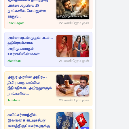
ஜனநாயகன் தமிழ்நாடு
பாக்ஸ் ஆபிஸ்: 15
நாட்களில் செய்துள்ள
வசூல்..
Cineulagam
22 மணி நேரம் முன்
அம்மாவுடன் முதல் படம்...
ஹீரோயினாக
அறிமுகமாகும்
ஊர்வசியின் மகள்
தேஜலட்சுமி!
Manithan
21 மணி நேரம் முன்
அநுர அரசின் அதிரடி -
தீவிர பாதுகாப்பில்
நீதிபதிகள்- அடுத்துவரும்
நாட்களில்
அம்பலமாகவுள்ள ரகசியம்
Tamilwin
20 மணி நேரம் முன்
சுவிட்சர்லாந்தில்
இலங்கை கடவுச்சீட்டு
வைத்திருப்பவர்களுக்கு