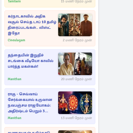
நட்புகள்
Tamilwin
15 மணி நேரம் முன்
கர்நாடகாவில் அதிக
வசூல் செய்த டாப் 10 தமிழ்
திரைப்படங்கள்.. லிஸ்ட்
இதோ
Cineulagam
2 மணி நேரம் முன்
தந்தையின் இறுதிச்
சடங்கை வீடியோ காலில்
பார்த்த மகள்கள்!
Manithan
20 மணி நேரம் முன்
ராகு - செவ்வாய்
சேர்க்கையால் உருவான
நவபஞ்சம ராஜயோகம்:
அதிர்ஷ்டம் பெறும் 3
ராசிகள்!
Manithan
13 மணி நேரம் முன்