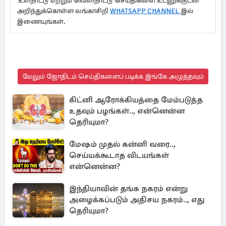
உள்நாட்டு மற்றும் வெளிநாட்டு செய்திகளை உடனுக்குடன்
அறிந்துக்கொள்ள லங்காசிறி
WHATSAPP CHANNEL
இல்
இணையுங்கள்.
மேலும் ஜோதிடம் செய்திகளைப் படிக்க இங்கே அழுத்தவும்
கிட்னி ஆரோக்கியத்தை மேம்படுத்த
உதவும் பழங்கள்.., என்னென்ன
தெரியுமா?
மேஷம் முதல் கன்னி வரை..,
செய்யக்கூடாத விடயங்கள்
என்னென்ன?
இந்தியாவின் தங்க நகரம் என்று
அழைக்கப்படும் அதிசய நகரம்.., எது
தெரியுமா?