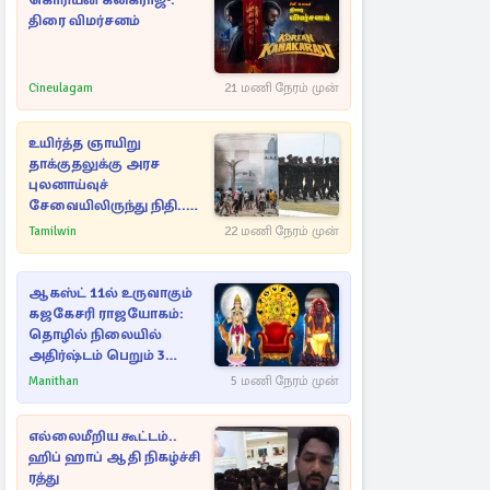
கொரியன் கனகராஜு:
திரை விமர்சனம்
Cineulagam
21 மணி நேரம் முன்
உயிர்த்த ஞாயிறு
தாக்குதலுக்கு அரச
புலனாய்வுச்
சேவையிலிருந்து நிதி..
வெளியான அதிர்ச்சி
Tamilwin
22 மணி நேரம் முன்
தகவல்!
ஆகஸ்ட் 11ல் உருவாகும்
கஜகேசரி ராஜயோகம்:
தொழில் நிலையில்
அதிர்ஷ்டம் பெறும் 3
ராசிகள்!
Manithan
5 மணி நேரம் முன்
எல்லைமீறிய கூட்டம்..
ஹிப் ஹாப் ஆதி நிகழ்ச்சி
ரத்து