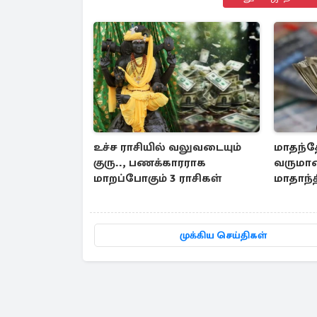
உச்ச ராசியில் வலுவடையும்
மாதந்த
குரு.., பணக்காரராக
வருமான
மாறப்போகும் 3 ராசிகள்
மாதாந்த
முக்கிய செய்திகள்