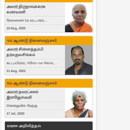
அமரர் திருநாவுக்கரசு
கண்மணி
வேலணை 1ம் வட்டாரம்,
மண்கும்பான் மேற்கு, Liestal,
10 Aug, 2025
Switzerland
4ம் ஆண்டு நினைவஞ்சலி
அமரர் சின்னத்தம்பி
தர்மகுலசிங்கம்
கட்டப்பிராய், Villiers-sur-Marne,
France
11 Aug, 2022
6ம் ஆண்டு நினைவஞ்சலி
அமரர் நவரட்ணம்
இராஜேஸ்வரி
கொக்குவில் மேற்கு
17 Jul, 2020
மரண அறிவித்தல்