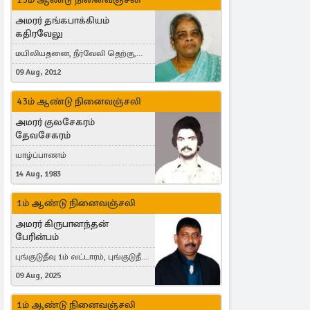
அமரர் தங்கபாக்கியம்
கதிரவேலு
மயிலியதனை, நீர்வேலி தெற்கு,
Herning, Denmark
09 Aug, 2012
43ம் ஆண்டு நினைவஞ்சலி
அமரர் குலசேகரம்
தேவசேகரம்
யாழ்ப்பாணம்
14 Aug, 1983
1ம் ஆண்டு நினைவஞ்சலி
அமரர் கிருபானந்தன்
பேரின்பம்
புங்குடுதீவு 1ம் வட்டாரம், புங்குடுதீவு,
India, Lausanne, Switzerland
09 Aug, 2025
1ம் ஆண்டு நினைவஞ்சலி