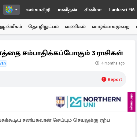
லங்காசிறி
மனிதன்
சினிமா
Lankasri FM
ஆன்மீகம்
தொழிநுட்பம்
வணிகம்
வாழ்க்கைமுறை
த்தை சம்பாதிக்கப்போகும் 3 ராசிகள்
van
4 months ago
Report
விளம்பரம்
கக்கூடிய சனிபகவான் செய்யும் செயலுக்கு ஏற்ப