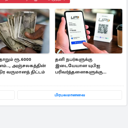
ோறும் ரூ.6000
தனி நபர்களுக்கு
ம்.., அஞ்சலகத்தின்
இடையேயான யுபிஐ
ிர வருமானத் திட்டம்
பரிவர்த்தனைகளுக்கு
கட்டணமில்லை- மத்திய அரசு
பிரபலமானவை