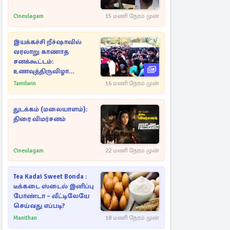
Cineulagam
15 மணி நேரம் முன்
இயக்கச்சி றீச்ஷாவில்
வரலாறு காணாத
சனக்கூட்டம்:
உணவுத்திருவிழா
இடைநிறுத்தம்
Tamilwin
16 மணி நேரம் முன்
துடக்கம் (மலையாளம்):
திரை விமர்சனம்
Cineulagam
22 மணி நேரம் முன்
Tea Kadai Sweet Bonda :
டீக்கடை ஸ்டைல் இனிப்பு
போண்டா – வீட்டிலேயே
செய்வது எப்படி?
Manithan
18 மணி நேரம் முன்