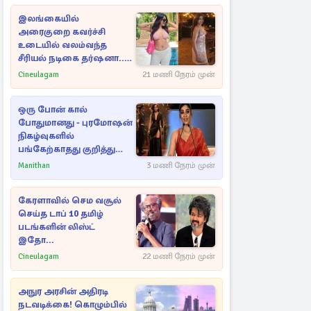
இலங்கையில்
அரைகுறை கவர்ச்சி
உடையில் வலம்வந்த
சீரியல் நடிகை தர்ஷனா...
அவரே வெளியிட்ட
Cineulagam
21 மணி நேரம் முன்
வீடியோ
ஒரு போன் கால்
போதுமானது - புரமோஷன்
நிகழ்வுகளில்
பங்கேற்காதது குறித்து
நயன்தாரா ஓபன் டாக்!
Manithan
3 மணி நேரம் முன்
கேரளாவில் செம வசூல்
செய்த டாப் 10 தமிழ்
படங்களின் லிஸ்ட்
இதோ...
Cineulagam
22 மணி நேரம் முன்
அநுர அரசின் அதிரடி
நடவடிக்கை! கொழும்பில்