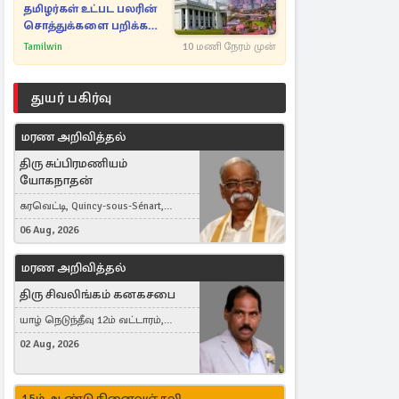
தமிழர்கள் உட்பட பலரின்
சொத்துக்களை பறிக்க
நடவடிக்கை
Tamilwin
10 மணி நேரம் முன்
துயர் பகிர்வு
மரண அறிவித்தல்
திரு சுப்பிரமணியம்
யோகநாதன்
கரவெட்டி, Quincy-sous-Sénart,
France
06 Aug, 2026
மரண அறிவித்தல்
திரு சிவலிங்கம் கனகசபை
யாழ் நெடுந்தீவு 12ம் வட்டாரம்,
Jaffna, நயினாதீவு, London, United
02 Aug, 2026
Kingdom
15ம் ஆண்டு நினைவஞ்சலி