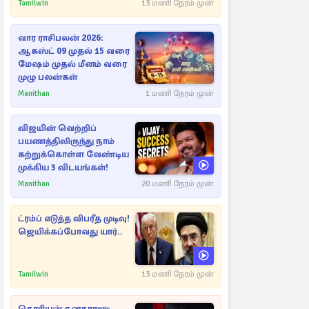
எச்சரிக்கை
Tamilwin
13 மணி நேரம் முன்
வார ராசிபலன் 2026:
ஆகஸ்ட் 09 முதல் 15 வரை
மேஷம் முதல் மீனம் வரை
முழு பலன்கள்
Manithan
1 மணி நேரம் முன்
விஜயின் வெற்றிப்
பயணத்திலிருந்து நாம்
கற்றுக்கொள்ள வேண்டிய
முக்கிய 3 விடயங்கள்!
Manithan
20 மணி நேரம் முன்
ட்ரம்ப் எடுத்த விபரீத முடிவு!
ஜெயிக்கப்போவது யார்..
Tamilwin
13 மணி நேரம் முன்