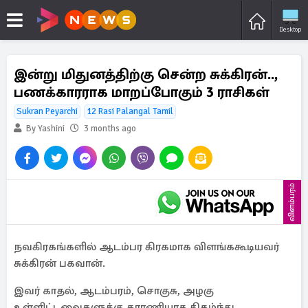
Desktop
இன்று மிதுனத்திற்கு சென்ற சுக்கிரன்..,
பணக்காரராக மாறப்போகும் 3 ராசிகள்
Sukran Peyarchi
12 Rasi Palangal Tamil
By Yashini
3 months ago
விளம்பரம்
நவகிரகங்களில் ஆடம்பர கிரகமாக விளங்ககூடியவர்
சுக்கிரன் பகவான்.
இவர் காதல், ஆடம்பரம், சொகுசு, அழகு
உள்ளிட்டவைகளுக்கு காரணியாக திகழ்ந்து