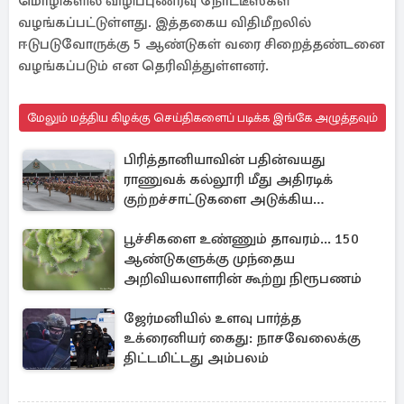
மொழிகளில் விழிப்புணர்வு நோட்டீஸ்கள்
வழங்கப்பட்டுள்ளது. இத்தகைய விதிமீறலில்
ஈடுபடுவோருக்கு 5 ஆண்டுகள் வரை சிறைத்தண்டனை
வழங்கப்படும் என தெரிவித்துள்ளனர்.
மேலும் மத்திய கிழக்கு செய்திகளைப் படிக்க இங்கே அழுத்தவும்
பிரித்தானியாவின் பதின்வயது
ராணுவக் கல்லூரி மீது அதிரடிக்
குற்றச்சாட்டுகளை அடுக்கிய
பெண்கள்
பூச்சிகளை உண்ணும் தாவரம்... 150
ஆண்டுகளுக்கு முந்தைய
அறிவியலாளரின் கூற்று நிரூபணம்
ஜேர்மனியில் உளவு பார்த்த
உக்ரைனியர் கைது: நாசவேலைக்கு
திட்டமிட்டது அம்பலம்