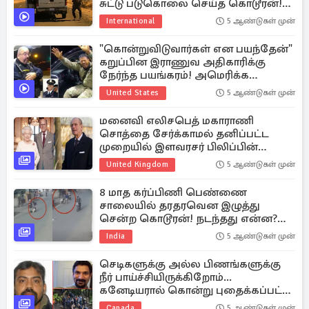
சுட்டு படுகொலை செய்த கொடூரன்!
சிக்கிய பதபதைக்க வைக்கும் காட்சி
International
5 ஆண்டுகள் முன்
"கொன்றுவிடுவார்கள் என பயந்தேன்"
கறுப்பின இராணுவ அதிகாரிக்கு
நேர்ந்த பயங்கரம்! அமெரிக்க
பொலிஸ் மீது வழக்கு பதிவு
United States
5 ஆண்டுகள் முன்
மனைவி எலிசபெத் மகாராணி
சொத்தை சேர்க்காமல் தனிப்பட்ட
முறையில் இளவரசர் பிலிப்பின்
சொத்து மதிப்பு எவ்வளவு தெரியுமா?
United Kingdom
5 ஆண்டுகள் முன்
8 மாத கர்ப்பிணி பெண்ணை
சாலையில் தரதரவென இழுத்து
சென்ற கொடூரன்! நடந்தது என்ன?
பதறவைக்கும் சிசிடிவி புகைப்படம்
India
5 ஆண்டுகள் முன்
செடிகளுக்கு அல்ல பிணங்களுக்கு
நீர் பாய்ச்சியிருக்கிறோம்...
கனேடியரால் கொன்று புதைக்கப்பட்ட
இலங்கையர் குறித்து பேசியுள்ள
Canada
5 ஆண்டுகள் முன்