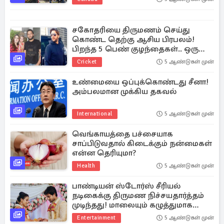
பெண்
சகோதரியை திருமணம் செய்து
கொண்ட தெற்கு ஆசிய பிரபலம்!
பிறந்த 5 பெண் குழந்தைகள்.. ஒரு
ஆச்சரிய ப்ளாஸ்பேக்
Cricket
5 ஆண்டுகள் முன்
உண்மையை ஒப்புக்கொண்டது சீனா!
அம்பலமான முக்கிய தகவல்
International
5 ஆண்டுகள் முன்
வெங்காயத்தை பச்சையாக
சாப்பிடுவதால் கிடைக்கும் நன்மைகள்
என்ன தெரியுமா?
Health
5 ஆண்டுகள் முன்
பாண்டியன் ஸ்டோர்ஸ் சீரியல்
நடிகைக்கு திருமண நிச்சயதார்த்தம்
முடிந்தது! மாலையும் கழுத்துமாக
தம்பதியின் அழகிய புகைப்படங்கள்
Entertainment
5 ஆண்டுகள் முன்