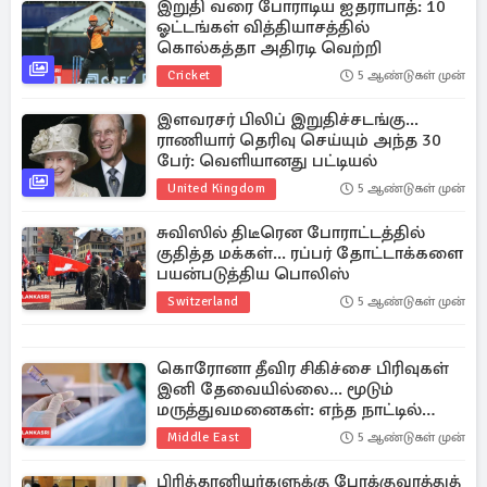
இறுதி வரை போராடிய ஐதராபாத்: 10
ஓட்டங்கள் வித்தியாசத்தில்
கொல்கத்தா அதிரடி வெற்றி
Cricket
5 ஆண்டுகள் முன்
இளவரசர் பிலிப் இறுதிச்சடங்கு...
ராணியார் தெரிவு செய்யும் அந்த 30
பேர்: வெளியானது பட்டியல்
United Kingdom
5 ஆண்டுகள் முன்
சுவிஸில் திடீரென போராட்டத்தில்
குதித்த மக்கள்... ரப்பர் தோட்டாக்களை
பயன்படுத்திய பொலிஸ்
Switzerland
5 ஆண்டுகள் முன்
கொரோனா தீவிர சிகிச்சை பிரிவுகள்
இனி தேவையில்லை... மூடும்
மருத்துவமனைகள்: எந்த நாட்டில்
தெரியுமா?
Middle East
5 ஆண்டுகள் முன்
பிரித்தானியர்களுக்கு போக்குவரத்துத்