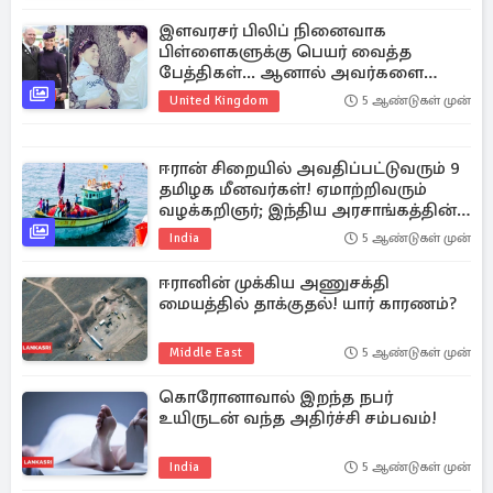
இளவரசர் பிலிப் நினைவாக
பிள்ளைகளுக்கு பெயர் வைத்த
பேத்திகள்... ஆனால் அவர்களை
சந்திக்காமலே தாத்தா இறந்துபோன
United Kingdom
5 ஆண்டுகள் முன்
துயரம்
ஈரான் சிறையில் அவதிப்பட்டுவரும் 9
தமிழக மீனவர்கள்! ஏமாற்றிவரும்
வழக்கறிஞர்; இந்திய அரசாங்கத்தின்
உதவியை நாடும் குடும்பத்தினர்
India
5 ஆண்டுகள் முன்
ஈரானின் முக்கிய அணுசக்தி
மையத்தில் தாக்குதல்! யார் காரணம்?
Middle East
5 ஆண்டுகள் முன்
கொரோனாவால் இறந்த நபர்
உயிருடன் வந்த அதிர்ச்சி சம்பவம்!
India
5 ஆண்டுகள் முன்