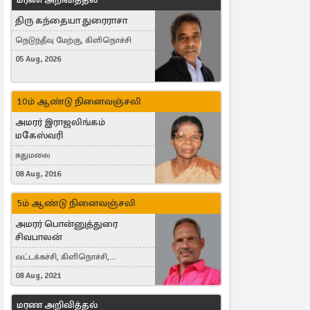
திரு கந்தையா துரைராசா
நெடுந்தீவு மேற்கு, கிளிநொச்சி
05 Aug, 2026
10ம் ஆண்டு நினைவஞ்சலி
அமரர் இராஜலிங்கம்
மகேஸ்வரி
சுதுமலை
08 Aug, 2016
5ம் ஆண்டு நினைவஞ்சலி
அமரர் பொன்னுத்துரை
சிவபாலன்
வட்டக்கச்சி, கிளிநொச்சி,
வட்டக்கச்சி இராமநாதபுரம்
08 Aug, 2021
மரண அறிவித்தல்