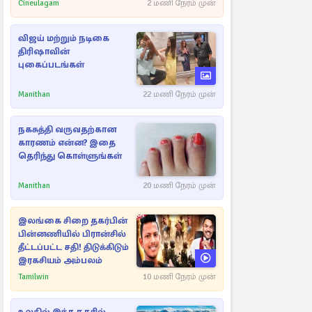
தெரியுமா?
Cineulagam
2 மணி நேரம் முன்
விஜய் மற்றும் நடிகை
திரிஷாவின்
புகைப்படங்கள்
Manithan
22 மணி நேரம் முன்
நகசுத்தி வருவதற்கான
காரணம் என்ன? இதை
தெரிந்து கொள்ளுங்கள்
Manithan
20 மணி நேரம் முன்
இலங்கை சிறை தகர்பின்
பின்னணியில் பிரான்சில்
தீட்டப்பட்ட சதி! திடுக்கிடும்
இரகசியம் அம்பலம்
Tamilwin
10 மணி நேரம் முன்