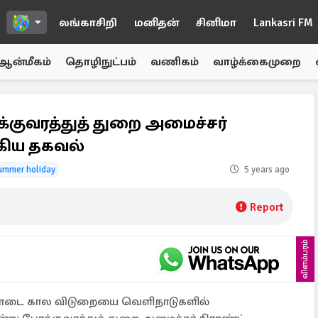
லங்காசிறி
மனிதன்
சினிமா
Lankasri FM
ஆன்மீகம்
தொழிநுட்பம்
வணிகம்
வாழ்க்கைமுறை
க்குவரத்துத் துறை அமைச்சர்
கிய தகவல்
ummer holiday
5 years ago
Report
விளம்பரம்
 கோடை கால விடுறையை வெளிநாடுகளில்