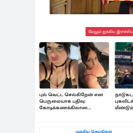
மேலும் ஐக்கிய இராச்சி
புல் வெட்ட செல்கிறேன் என
நாடுகடத
பெருமையாக பதிவு:
புகலிட
கோடிக்கணக்கிலான
மீண்டும
கஞ்சாவுடன் சிக்கிய
பிரித்தானிய பெண்
முக்கிய செய்திகள்