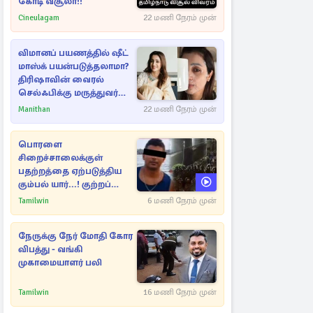
கோடி வசூலா!!
Cineulagam
22 மணி நேரம் முன்
விமானப் பயணத்தில் ஷீட்
மாஸ்க் பயன்படுத்தலாமா?
திரிஷாவின் வைரல்
செல்ஃபிக்கு மருத்துவர்
விளக்கம்
Manithan
22 மணி நேரம் முன்
பொரளை
சிறைச்சாலைக்குள்
பதற்றத்தை ஏற்படுத்திய
கும்பல் யார்...! குற்றப்
பின்னணி தொடர்பில்
Tamilwin
6 மணி நேரம் முன்
அதிர்ச்சித் தகவல்கள்
நேருக்கு நேர் மோதி கோர
விபத்து - வங்கி
முகாமையாளர் பலி
Tamilwin
16 மணி நேரம் முன்