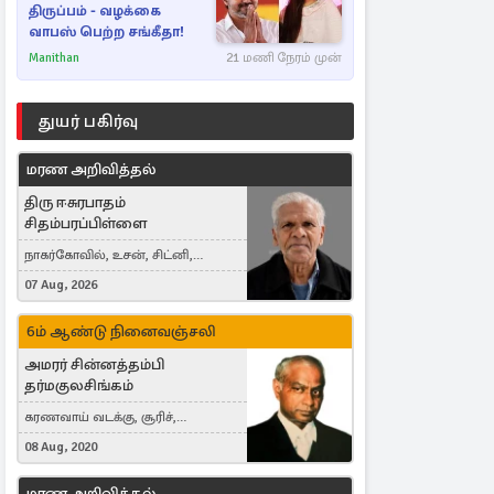
திருப்பம் - வழக்கை
வாபஸ் பெற்ற சங்கீதா!
Manithan
21 மணி நேரம் முன்
துயர் பகிர்வு
மரண அறிவித்தல்
திரு ஈசுரபாதம்
சிதம்பரப்பிள்ளை
நாகர்கோவில், உசன், சிட்னி,
Australia
07 Aug, 2026
6ம் ஆண்டு நினைவஞ்சலி
அமரர் சின்னத்தம்பி
தர்மகுலசிங்கம்
கரணவாய் வடக்கு, சூரிச்,
Switzerland
08 Aug, 2020
மரண அறிவித்தல்