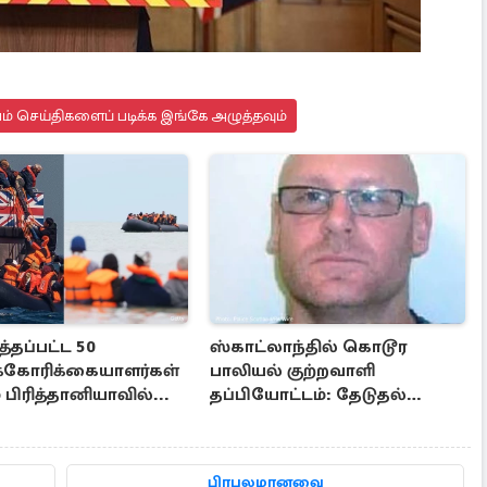
யம் செய்திகளைப் படிக்க இங்கே அழுத்தவும்
்தப்பட்ட 50
ஸ்காட்லாந்தில் கொடூர
க்கோரிக்கையாளர்கள்
பாலியல் குற்றவாளி
் பிரித்தானியாவில்...
தப்பியோட்டம்: தேடுதல்
வேட்டையில்
காவல்துறையினர்
பிரபலமானவை