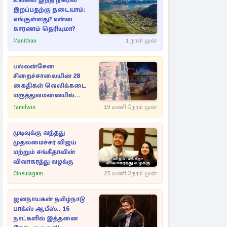
உலகில் இந்த நகரில்
இறப்பதற்கு தடையாம்:
எங்குள்ளது? என்ன
காரணம் தெரியுமா?
Manithan
1 நாள் முன்
பல்லன்சேன
சிறைச்சாலையின் 28
கைதிகள் வெலிக்கடை
மருத்துவமனையில்
அனுமதி
Tamilwin
19 மணி நேரம் முன்
முடிவுக்கு வந்தது
முதலமைச்சர் விஜய்
மற்றும் சங்கீதாவின்
விவாகரத்து வழக்கு
Cineulagam
23 மணி நேரம் முன்
ஜனநாயகன் தமிழ்நாடு
பாக்ஸ் ஆபீஸ்.. 16
நாட்களில் இத்தனை