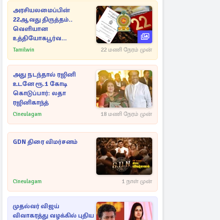
அரசியலமைப்பின்
22ஆவது திருத்தம்..
வெளியான
உத்தியோகபூர்வ
அறிவிப்பு!
Tamilwin
22 மணி நேரம் முன்
அது நடந்தால் ரஜினி
உடனே ரூ.1 கோடி
கொடுப்பார்: லதா
ரஜினிகாந்த்
Cineulagam
18 மணி நேரம் முன்
GDN திரை விமர்சனம்
Cineulagam
1 நாள் முன்
முதல்வர் விஜய்
விவாகரத்து வழக்கில் புதிய