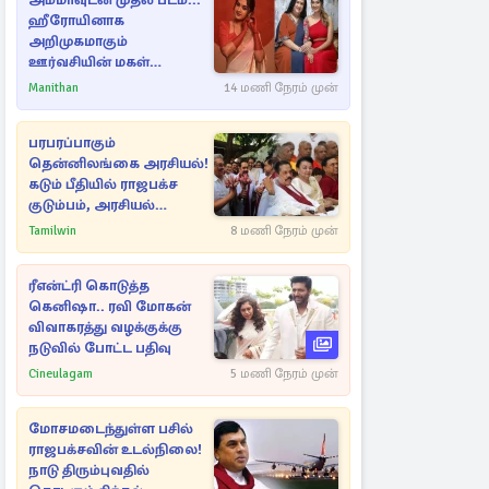
அம்மாவுடன் முதல் படம்...
ஹீரோயினாக
அறிமுகமாகும்
ஊர்வசியின் மகள்
தேஜலட்சுமி!
Manithan
14 மணி நேரம் முன்
பரபரப்பாகும்
தென்னிலங்கை அரசியல்!
கடும் பீதியில் ராஜபக்ச
குடும்பம், அரசியல்
நட்புகள்
Tamilwin
8 மணி நேரம் முன்
ரீஎன்ட்ரி கொடுத்த
கெனிஷா.. ரவி மோகன்
விவாகரத்து வழக்குக்கு
நடுவில் போட்ட பதிவு
Cineulagam
5 மணி நேரம் முன்
மோசமடைந்துள்ள பசில்
ராஜபக்சவின் உடல்நிலை!
நாடு திரும்புவதில்