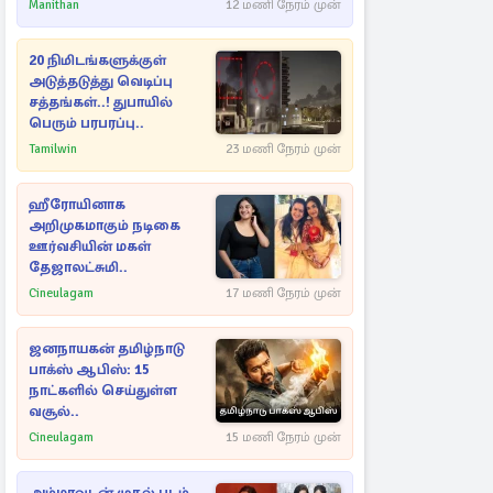
பள்ளம்!
Manithan
12 மணி நேரம் முன்
20 நிமிடங்களுக்குள்
அடுத்தடுத்து வெடிப்பு
சத்தங்கள்..! துபாயில்
பெரும் பரபரப்பு..
Tamilwin
23 மணி நேரம் முன்
ஹீரோயினாக
அறிமுகமாகும் நடிகை
ஊர்வசியின் மகள்
தேஜாலட்சுமி..
Cineulagam
17 மணி நேரம் முன்
ஜனநாயகன் தமிழ்நாடு
பாக்ஸ் ஆபிஸ்: 15
நாட்களில் செய்துள்ள
வசூல்..
Cineulagam
15 மணி நேரம் முன்