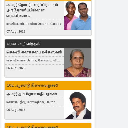
அமரர் றோபர்ட் வரப்பிரகாசம்
அந்தோனிப்பிள்ளை
வரப்பிரகாசம்
மானிப்பாய், London Ontario, Canada
07 Aug, 2025
மரண அறிவித்தல்
செல்வி கனகசபை மகேஸ்வரி
வசாவிளான், Jaffna, கோண்டாவில்
கிழக்கு
06 Aug, 2026
10ம் ஆண்டு நினைவஞ்சலி
அமரர் தம்பிஐயா மதியழகன்
மண்டைதீவு, Birmingham, United
Kingdom
06 Aug, 2016
10ம் ஆண்டு நினைவஞ்சலி