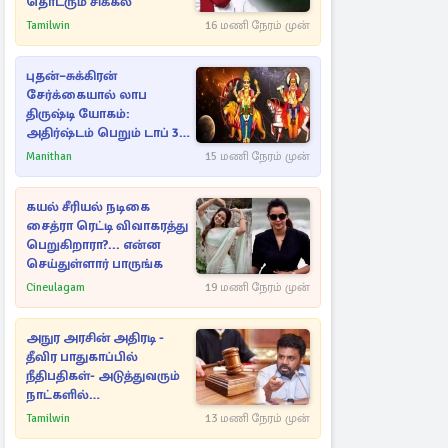
தொடரும் சிக்கல்
Tamilwin
16 மணி நேரம் முன்
புதன்–சுக்கிரன்
சேர்க்கையால் லாப
திருஷ்டி யோகம்:
அதிர்ஷ்டம் பெறும் டாப் 3
ராசிகள்!
Manithan
15 மணி நேரம் முன்
கயல் சீரியல் நடிகை
சைத்ரா ரெட்டி விவாகரத்து
பெறுகிறாரா?... என்ன
செய்துள்ளார் பாருங்க
Cineulagam
19 மணி நேரம் முன்
அநுர அரசின் அதிரடி -
தீவிர பாதுகாப்பில்
நீதிபதிகள்- அடுத்துவரும்
நாட்களில்
அம்பலமாகவுள்ள ரகசியம்
Tamilwin
13 மணி நேரம் முன்