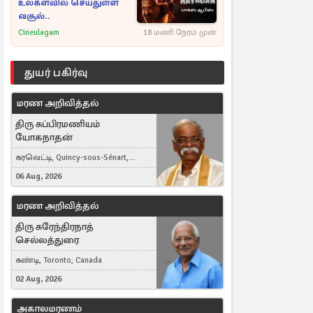
உலகளவில் செய்துள்ள
வசூல்..
Cineulagam
18 மணி நேரம் முன்
துயர் பகிர்வு
மரண அறிவித்தல்
திரு சுப்பிரமணியம்
யோகநாதன்
கரவெட்டி, Quincy-sous-Sénart,
France
06 Aug, 2026
மரண அறிவித்தல்
திரு சுரேந்திரநாத்
செல்லத்துரை
கண்டி, Toronto, Canada
02 Aug, 2026
அகாலமரணம்