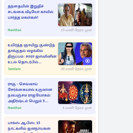
தந்தையின் இறுதிச்
சடங்கை வீடியோ காலில்
பார்த்த மகள்கள்!
Manithan
13 மணி நேரம் முன்
உயிர்த்த ஞாயிறு குண்டுத்
தாக்குதல் வழக்கில்
திருப்பம்: சாரா ஜஸ்மினின்
உடல் தொடர்பில்
நீதிமன்றத்தில் வெளியான
Tamilwin
20 மணி நேரம் முன்
அதிர்ச்சி தகவல்
ராகு - செவ்வாய்
சேர்க்கையால் உருவான
நவபஞ்சம ராஜயோகம்:
அதிர்ஷ்டம் பெறும் 3
ராசிகள்!
Manithan
6 மணி நேரம் முன்
பாக்ஸ் ஆபிஸ்: 15
நாட்களில் ஜனநாயகன்