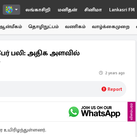
லங்காசிறி
மனிதன்
சினிமா
Lankasri FM
ஆன்மீகம்
தொழிநுட்பம்
வணிகம்
வாழ்க்கைமுறை
 பேர் பலி: அதிக அளவில்
2 years ago
Report
விளம்பரம்
ை உயிரிழந்துள்ளனர்.