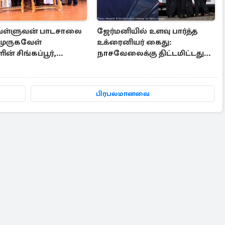
 வள்ளுவன் பாடசாலை
ஜேர்மனியில் உளவு பார்த்த
 முருகவேள்
உக்ரைனியர் கைது:
ன் சிங்கப்பூர்,
நாசவேலைக்கு திட்டமிட்டது
 மற்றும் தமிழ்நாடு
அம்பலம்
னுபவ தொகுப்பு
பிரபலமானவை