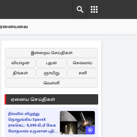
ஏனையவை
இன்றைய செய்திகள்
வியாழன்
புதன்
செவ்வாய்
திங்கள்
ஞாயிறு
சனி
வெள்ளி
ஏனைய செய்திகள்
நிலவில் விழுந்து
நொறுங்கிய SpaceX
ராக்கெட்: 8,690 கி.மீ வேக
மோதலால் உருவான புதிய