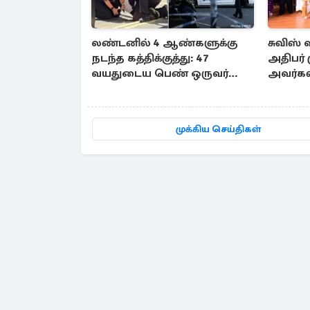
லண்டனில் 4 ஆண்களுக்கு
சுவிஸ்
நடந்த கத்திக்குத்து: 47
அதிபர்
வயதுடைய பெண் ஒருவர்
அவர்களி
கைது
மலேசியா
பயண அ
முக்கிய செய்திகள்