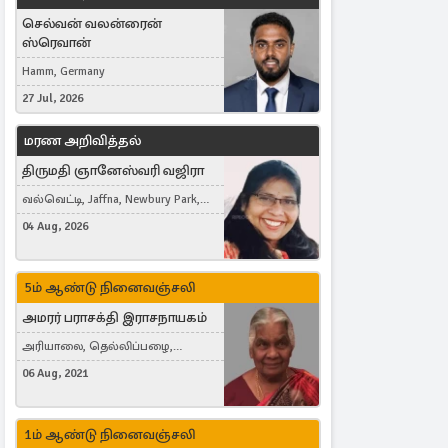
செல்வன் வலன்ரைன்
ஸ்ரெவான்
Hamm, Germany
27 Jul, 2026
மரண அறிவித்தல்
திருமதி ஞானேஸ்வரி வஜிரா
வல்வெட்டி, Jaffna, Newbury Park,
United Kingdom
04 Aug, 2026
5ம் ஆண்டு நினைவஞ்சலி
அமரர் பராசக்தி இராசநாயகம்
அரியாலை, தெல்லிப்பழை,
Montreal, Canada
06 Aug, 2021
1ம் ஆண்டு நினைவஞ்சலி