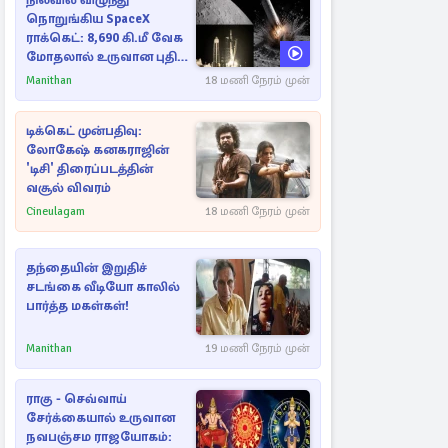
நிலவில் விழுந்து
நொறுங்கிய SpaceX
ராக்கெட்: 8,690 கி.மீ வேக
மோதலால் உருவான புதிய
பள்ளம்!
Manithan
18 மணி நேரம் முன்
டிக்கெட் முன்பதிவு:
லோகேஷ் கனகராஜின்
'டிசி' திரைப்படத்தின்
வசூல் விவரம்
Cineulagam
18 மணி நேரம் முன்
தந்தையின் இறுதிச்
சடங்கை வீடியோ காலில்
பார்த்த மகள்கள்!
Manithan
19 மணி நேரம் முன்
ராகு - செவ்வாய்
சேர்க்கையால் உருவான
நவபஞ்சம ராஜயோகம்: