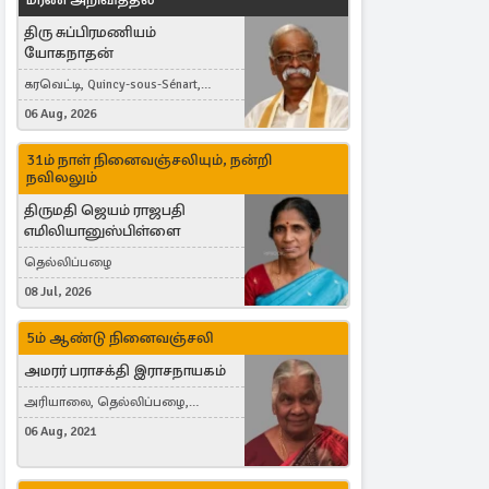
திரு சுப்பிரமணியம்
யோகநாதன்
கரவெட்டி, Quincy-sous-Sénart,
France
06 Aug, 2026
31ம் நாள் நினைவஞ்சலியும், நன்றி
நவிலலும்
திருமதி ஜெயம் ராஜபதி
எமிலியானுஸ்பிள்ளை
தெல்லிப்பழை
08 Jul, 2026
5ம் ஆண்டு நினைவஞ்சலி
அமரர் பராசக்தி இராசநாயகம்
அரியாலை, தெல்லிப்பழை,
Montreal, Canada
06 Aug, 2021