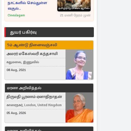
நாட்களில் செய்துள்ள
வசூல்..
Cineulagam
21 மணி நேரம் முன்
துயர் பகிர்வு
5ம் ஆண்டு நினைவஞ்சலி
அமரர் மகேஸ்வரி கந்தசாமி
சுதுமலை, இணுவில்
08 Aug, 2021
மரண அறிவித்தல்
திருமதி பூரணம் ஏனாதிநாதன்
காரைநகர், London, United Kingdom
05 Aug, 2026
மரண அறிவித்தல்