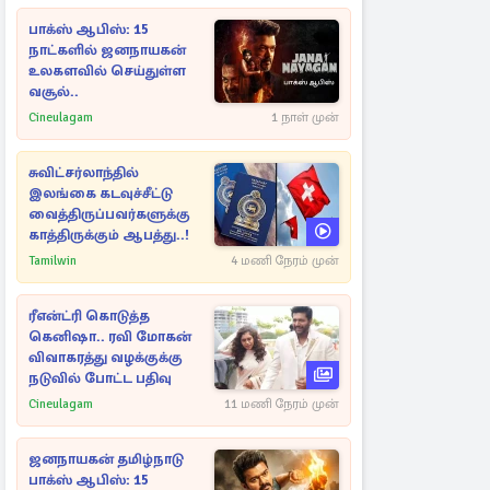
பாக்ஸ் ஆபிஸ்: 15
நாட்களில் ஜனநாயகன்
உலகளவில் செய்துள்ள
வசூல்..
Cineulagam
1 நாள் முன்
சுவிட்சர்லாந்தில்
இலங்கை கடவுச்சீட்டு
வைத்திருப்பவர்களுக்கு
காத்திருக்கும் ஆபத்து..!
Tamilwin
4 மணி நேரம் முன்
ரீஎன்ட்ரி கொடுத்த
கெனிஷா.. ரவி மோகன்
விவாகரத்து வழக்குக்கு
நடுவில் போட்ட பதிவு
Cineulagam
11 மணி நேரம் முன்
ஜனநாயகன் தமிழ்நாடு
பாக்ஸ் ஆபிஸ்: 15