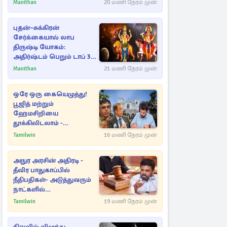
தேஜலட்சுமி!
Manithan
20 மணி நேரம் முன்
புதன்–சுக்கிரன்
சேர்க்கையால் லாப
திருஷ்டி யோகம்:
அதிர்ஷ்டம் பெறும் டாப் 3
ராசிகள்!
Manithan
21 மணி நேரம் முன்
ஒரே ஒரு கையெழுத்து!
பூஜித் மற்றும்
ஹேமசிறியை
தூக்கிலிடலாம் -
அநுரவுக்குச் சென்ற
Tamilwin
16 மணி நேரம் முன்
அறிவுரை..
அநுர அரசின் அதிரடி -
தீவிர பாதுகாப்பில்
நீதிபதிகள்- அடுத்துவரும்
நாட்களில்
அம்பலமாகவுள்ள ரகசியம்
Tamilwin
19 மணி நேரம் முன்