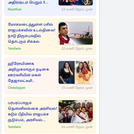
அதிர்ஷ்டம் பெறும் 3
ராசிகள்!
Manithan
12 மணி நேரம் முன்
மோசமடைந்துள்ள பசில்
ராஜபக்சவின் உடல்நிலை!
நாடு திரும்புவதில்
தொடரும் சிக்கல்
Tamilwin
22 மணி நேரம் முன்
ஹீரோயினாக
அறிமுகமாகும் நடிகை
ஊர்வசியின் மகள்
தேஜாலட்சுமி..
Cineulagam
23 மணி நேரம் முன்
பரபரப்பாகும்
தென்னிலங்கை அரசியல்!
கடும் பீதியில் ராஜபக்ச
குடும்பம், அரசியல்
நட்புகள்
Tamilwin
14 மணி நேரம் முன்