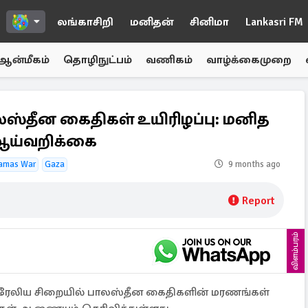
லங்காசிறி
மனிதன்
சினிமா
Lankasri FM
ஆன்மீகம்
தொழிநுட்பம்
வணிகம்
வாழ்க்கைமுறை
லஸ்தீன கைதிகள் உயிரிழப்பு: மனித
 ஆய்வறிக்கை
Hamas War
Gaza
9 months ago
Report
விளம்பரம்
ரேலிய சிறையில் பாலஸ்தீன கைதிகளின் மரணங்கள்