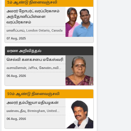
1ம் ஆண்டு நினைவஞ்சலி
அமரர் றோபர்ட் வரப்பிரகாசம்
அந்தோனிப்பிள்ளை
வரப்பிரகாசம்
மானிப்பாய், London Ontario, Canada
07 Aug, 2025
மரண அறிவித்தல்
செல்வி கனகசபை மகேஸ்வரி
வசாவிளான், Jaffna, கோண்டாவில்
கிழக்கு
06 Aug, 2026
10ம் ஆண்டு நினைவஞ்சலி
அமரர் தம்பிஐயா மதியழகன்
மண்டைதீவு, Birmingham, United
Kingdom
06 Aug, 2016