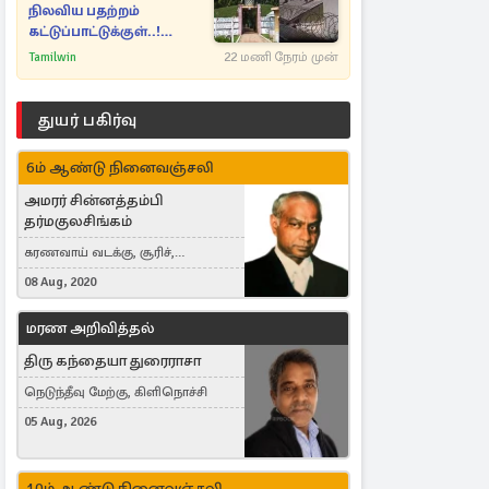
நிலவிய பதற்றம்
கட்டுப்பாட்டுக்குள்..!
அதிரடியாக களமிறங்கிய
Tamilwin
22 மணி நேரம் முன்
அதிகாரிகள்
துயர் பகிர்வு
6ம் ஆண்டு நினைவஞ்சலி
அமரர் சின்னத்தம்பி
தர்மகுலசிங்கம்
கரணவாய் வடக்கு, சூரிச்,
Switzerland
08 Aug, 2020
மரண அறிவித்தல்
திரு கந்தையா துரைராசா
நெடுந்தீவு மேற்கு, கிளிநொச்சி
05 Aug, 2026
10ம் ஆண்டு நினைவஞ்சலி