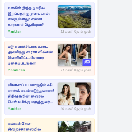
உலகில் இந்த நகரில்
இறப்பதற்கு தடையாம்:
எங்குள்ளது? என்ன
காரணம் தெரியுமா?
Manithan
22 மணி நேரம் முன்
படு கவர்ச்சியாக உடை
அணிந்து ரைசா வில்சன்
வெளியிட்ட கிளாமர்
புகைப்படங்கள்
Cineulagam
23 மணி நேரம் முன்
விமானப் பயணத்தில் ஷீட்
மாஸ்க் பயன்படுத்தலாமா?
திரிஷாவின் வைரல்
செல்ஃபிக்கு மருத்துவர்
விளக்கம்
Manithan
20 மணி நேரம் முன்
பல்லன்சேன
சிறைச்சாலையில்