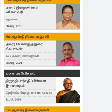
அமரர் இராஜலிங்கம்
மகேஸ்வரி
சுதுமலை
08 Aug, 2016
5ம் ஆண்டு நினைவஞ்சலி
அமரர் பொன்னுத்துரை
சிவபாலன்
வட்டக்கச்சி, கிளிநொச்சி,
வட்டக்கச்சி இராமநாதபுரம்
08 Aug, 2021
மரண அறிவித்தல்
திருமதி பார்வதிப்பிள்ளை
இராமநாதன்
நெடுந்தீவு மேற்கு, Toronto, Canada
31 Jul, 2026
1ம் ஆண்டு நினைவஞ்சலி