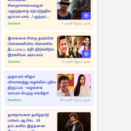
பொரளை
சிறைச்சாலைக்குள்
பதற்றத்தை ஏற்படுத்திய
கும்பல் யார்...! குற்றப்
பின்னணி தொடர்பில்
Tamilwin
5 மணி நேரம் முன்
அதிர்ச்சித் தகவல்கள்
இலங்கை சிறை தகர்பின்
பின்னணியில் பிரான்சில்
தீட்டப்பட்ட சதி! திடுக்கிடும்
இரகசியம் அம்பலம்
Tamilwin
9 மணி நேரம் முன்
முதல்வர் விஜய்
விவாகரத்து வழக்கில் புதிய
திருப்பம் - வழக்கை
வாபஸ் பெற்ற சங்கீதா!
Manithan
20 மணி நேரம் முன்
ஜனநாயகன் தமிழ்நாடு
பாக்ஸ் ஆபீஸ்.. 16
நாட்களில் இத்தனை