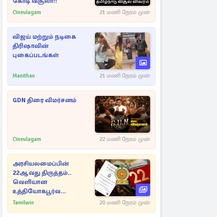
கோடி வசூலா!!
Cineulagam
21 மணி நேரம் முன்
விஜய் மற்றும் நடிகை
திரிஷாவின்
புகைப்படங்கள்
Manithan
21 மணி நேரம் முன்
GDN திரை விமர்சனம்
Cineulagam
22 மணி நேரம் முன்
அரசியலமைப்பின்
22ஆவது திருத்தம்..
வெளியான
உத்தியோகபூர்வ
அறிவிப்பு!
Tamilwin
20 மணி நேரம் முன்