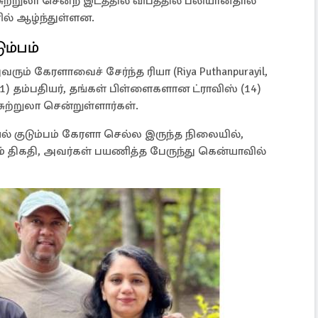
சுற்றுலா சென்ற இடத்தில் விபத்தில் பலியானதால்
ல் ஆழ்ந்துள்ளன.
ும்பம்
ும் கேரளாவைச் சேர்ந்த ரியா (Riya Puthanpurayil,
41) தம்பதியர், தங்கள் பிள்ளைகளான ட்ராவிஸ் (14)
சுற்றுலா சென்றுள்ளார்கள்.
யல் குடும்பம் கேரளா செல்ல இருந்த நிலையில்,
் திகதி, அவர்கள் பயணித்த பேருந்து கென்யாவில்