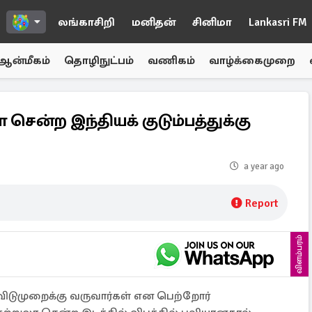
லங்காசிறி
மனிதன்
சினிமா
Lankasri FM
ஆன்மீகம்
தொழிநுட்பம்
வணிகம்
வாழ்க்கைமுறை
ா சென்ற இந்தியக் குடும்பத்துக்கு
a year ago
Report
விளம்பரம்
 விடுமுறைக்கு வருவார்கள் என பெற்றோர்