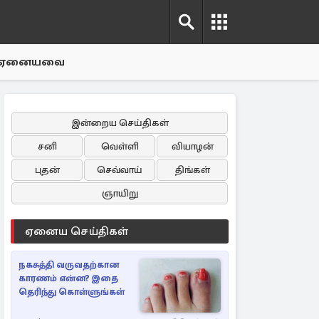
ஏனையவை
இன்றைய செய்திகள்
சனி
வெள்ளி
வியாழன்
புதன்
செவ்வாய்
திங்கள்
ஞாயிறு
ஏனைய செய்திகள்
நகசுத்தி வருவதற்கான
காரணம் என்ன? இதை
தெரிந்து கொள்ளுங்கள்