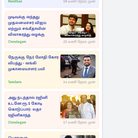
Manithan
18 மணி நேரம் முன்
முடிவுக்கு வந்தது
முதலமைச்சர் விஜய்
மற்றும் சங்கீதாவின்
விவாகரத்து வழக்கு
Cineulagam
22 மணி நேரம் முன்
நேருக்கு நேர் மோதி கோர
விபத்து - வங்கி
முகாமையாளர் பலி
Tamilwin
14 மணி நேரம் முன்
அது நடந்தால் ரஜினி
உடனே ரூ.1 கோடி
கொடுப்பார்: லதா
ரஜினிகாந்த்
Cineulagam
17 மணி நேரம் முன்