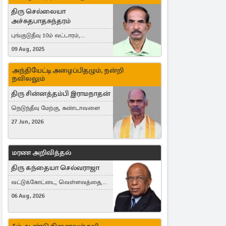
திரு செல்லையா
அச்சுதபாதசுந்தரம்
புங்குடுதீவு 10ம் வட்டாரம்,
கொள்ளுப்பிட்டி
09 Aug, 2025
அந்தியேட்டி அழைப்பிதழும், நன்றி
நவிலலும்
திரு சின்னத்தம்பி இராமநாதன்
நெடுந்தீவு மேற்கு, கண்டாவளை
27 Jun, 2026
மரண அறிவித்தல்
திரு கந்தையா செல்வராஜா
வட்டுக்கோட்டை, வெள்ளவத்தை,
Toronto, Canada
06 Aug, 2026