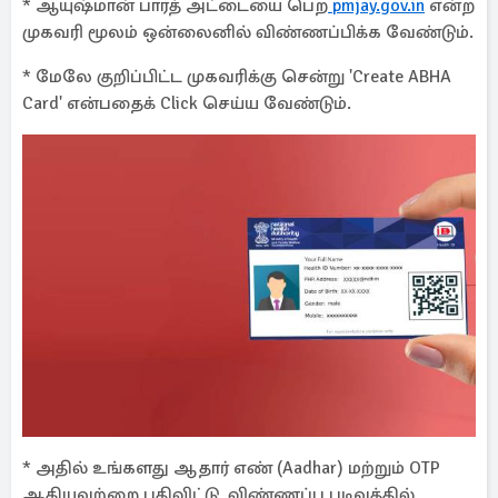
* ஆயுஷ்மான் பாரத் அட்டையை பெற
pmjay.gov.in
என்ற
முகவரி மூலம் ஒன்லைனில் விண்ணப்பிக்க வேண்டும்.
* மேலே குறிப்பிட்ட முகவரிக்கு சென்று 'Create ABHA
Card' என்பதைக் Click செய்ய வேண்டும்.
* அதில் உங்களது ஆதார் எண் (Aadhar) மற்றும் OTP
ஆகியவற்றை பதிவிட்டு, விண்ணப்ப படிவத்தில்