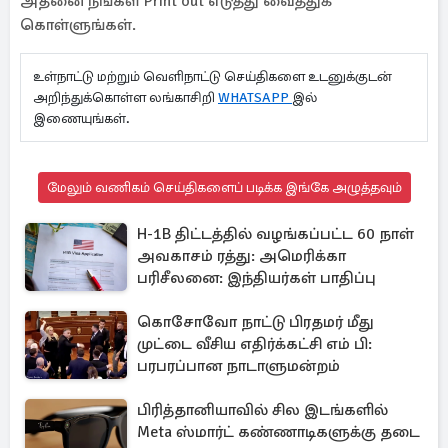
அதனை நீங்கள் Print out எடுத்து வைத்துக்
கொள்ளுங்கள்.
உள்நாட்டு மற்றும் வெளிநாட்டு செய்திகளை உடனுக்குடன்
அறிந்துக்கொள்ள லங்காசிறி
WHATSAPP
இல்
இணையுங்கள்.
மேலும் வணிகம் செய்திகளைப் படிக்க இங்கே அழுத்தவும்
H-1B திட்டத்தில் வழங்கப்பட்ட 60 நாள்
அவகாசம் ரத்து: அமெரிக்கா
பரிசீலனை: இந்தியர்கள் பாதிப்பு
கொசோவோ நாட்டு பிரதமர் மீது
முட்டை வீசிய எதிர்க்கட்சி எம் பி:
பரபரப்பான நாடாளுமன்றம்
பிரித்தானியாவில் சில இடங்களில்
Meta ஸ்மார்ட் கண்ணாடிகளுக்கு தடை