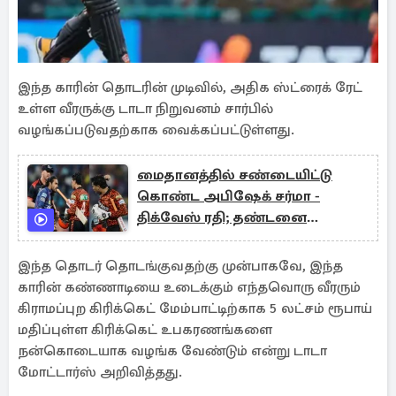
இந்த காரின் தொடரின் முடிவில், அதிக ஸ்ட்ரைக் ரேட்
உள்ள வீரருக்கு டாடா நிறுவனம் சார்பில்
வழங்கப்படுவதற்காக வைக்கப்பட்டுள்ளது.
மைதானத்தில் சண்டையிட்டு
கொண்ட அபிஷேக் சர்மா -
திக்வேஸ் ரதி; தண்டனை
வழங்கிய ஐபிஎல் நிர்வாகம்
இந்த தொடர் தொடங்குவதற்கு முன்பாகவே, இந்த
காரின் கண்ணாடியை உடைக்கும் எந்தவொரு வீரரும்
கிராமப்புற கிரிக்கெட் மேம்பாட்டிற்காக 5 லட்சம் ரூபாய்
மதிப்புள்ள கிரிக்கெட் உபகரணங்களை
நன்கொடையாக வழங்க வேண்டும் என்று டாடா
மோட்டார்ஸ் அறிவித்தது.