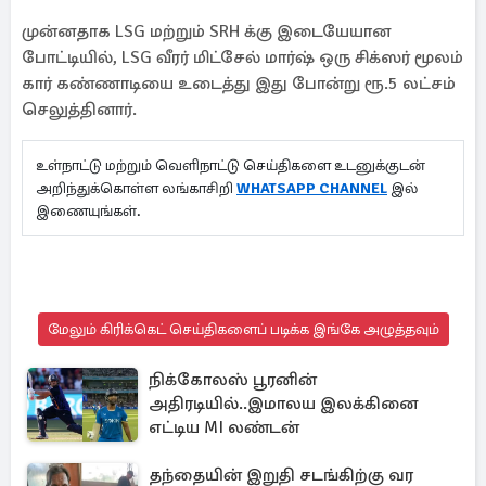
முன்னதாக LSG மற்றும் SRH க்கு இடையேயான
போட்டியில், LSG வீரர் மிட்சேல் மார்ஷ் ஒரு சிக்ஸர் மூலம்
கார் கண்ணாடியை உடைத்து இது போன்று ரூ.5 லட்சம்
செலுத்தினார்.
உள்நாட்டு மற்றும் வெளிநாட்டு செய்திகளை உடனுக்குடன்
அறிந்துக்கொள்ள லங்காசிறி
WHATSAPP CHANNEL
இல்
இணையுங்கள்.
மேலும் கிரிக்கெட் செய்திகளைப் படிக்க இங்கே அழுத்தவும்
நிக்கோலஸ் பூரனின்
அதிரடியில்..இமாலய இலக்கினை
எட்டிய MI லண்டன்
தந்தையின் இறுதி சடங்கிற்கு வர