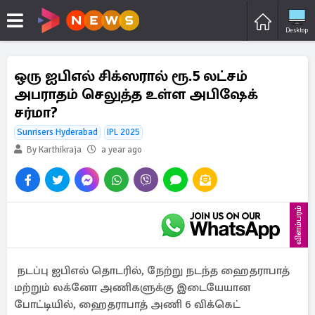
Desktop
ஒரு ஐபிஎல் சிக்ஸரால் ரூ.5 லட்சம்
அபராதம் செலுத்த உள்ள அபிஷேக்
சர்மா?
Sunrisers Hyderabad
IPL 2025
By Karthikraja
a year ago
விளம்பரம்
நடப்பு ஐபிஎல் தொடரில், நேற்று நடந்த ஹைதராபாத்
மற்றும் லக்னோ அணிகளுக்கு இடையேயான
போட்டியில், ஹைதராபாத் அணி 6 விக்கெட்