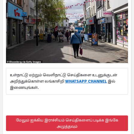
உள்நாட்டு மற்றும் வெளிநாட்டு செய்திகளை உடனுக்குடன்
அறிந்துக்கொள்ள லங்காசிறி
WHATSAPP CHANNEL
இல்
இணையுங்கள்.
மேலும் ஐக்கிய இராச்சியம் செய்திகளைப் படிக்க இங்கே
அழுத்தவும்