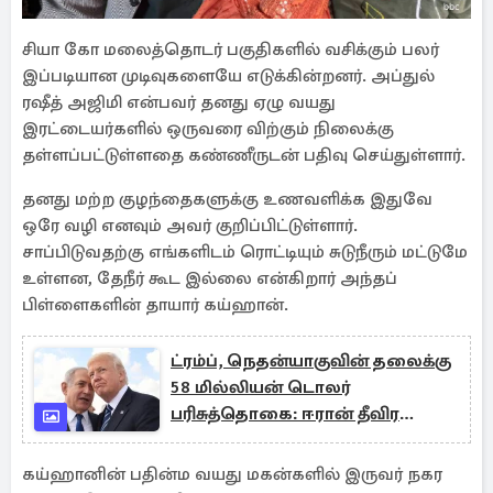
சியா கோ மலைத்தொடர் பகுதிகளில் வசிக்கும் பலர்
இப்படியான முடிவுகளையே எடுக்கின்றனர். அப்துல்
ரஷீத் அஜிமி என்பவர் தனது ஏழு வயது
இரட்டையர்களில் ஒருவரை விற்கும் நிலைக்கு
தள்ளப்பட்டுள்ளதை கண்ணீருடன் பதிவு செய்துள்ளார்.
தனது மற்ற குழந்தைகளுக்கு உணவளிக்க இதுவே
ஒரே வழி எனவும் அவர் குறிப்பிட்டுள்ளார்.
சாப்பிடுவதற்கு எங்களிடம் ரொட்டியும் சுடுநீரும் மட்டுமே
உள்ளன, தேநீர் கூட இல்லை என்கிறார் அந்தப்
பிள்ளைகளின் தாயார் கய்ஹான்.
ட்ரம்ப், நெதன்யாகுவின் தலைக்கு
58 மில்லியன் டொலர்
பரிசுத்தொகை: ஈரான் தீவிர
ஆலோசனை
கய்ஹானின் பதின்ம வயது மகன்களில் இருவர் நகர