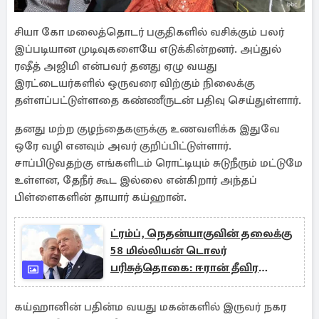
சியா கோ மலைத்தொடர் பகுதிகளில் வசிக்கும் பலர்
இப்படியான முடிவுகளையே எடுக்கின்றனர். அப்துல்
ரஷீத் அஜிமி என்பவர் தனது ஏழு வயது
இரட்டையர்களில் ஒருவரை விற்கும் நிலைக்கு
தள்ளப்பட்டுள்ளதை கண்ணீருடன் பதிவு செய்துள்ளார்.
தனது மற்ற குழந்தைகளுக்கு உணவளிக்க இதுவே
ஒரே வழி எனவும் அவர் குறிப்பிட்டுள்ளார்.
சாப்பிடுவதற்கு எங்களிடம் ரொட்டியும் சுடுநீரும் மட்டுமே
உள்ளன, தேநீர் கூட இல்லை என்கிறார் அந்தப்
பிள்ளைகளின் தாயார் கய்ஹான்.
ட்ரம்ப், நெதன்யாகுவின் தலைக்கு
58 மில்லியன் டொலர்
பரிசுத்தொகை: ஈரான் தீவிர
ஆலோசனை
கய்ஹானின் பதின்ம வயது மகன்களில் இருவர் நகர