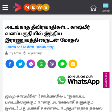
Desktop
அடங்காத தீவிரவாதிகள்... காஷ்மீர்
வனப்பகுதியில் இந்திய
இராணுவத்தினருடன் மோதல்
Jammu And Kashmir
Indian Army
By Arbin
a year ago
விளம்பரம்
ஜம்மு-காஷ்மீரின் சோபியானில் பாதுகாப்புப்
படையினருக்கும் நான்கு பயங்கரவாதிகளுக்கும்
இடையே துப்பாக்கிச் சண்டை நடந்துள்ளதாக தகவல்