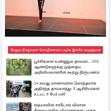
மேலும் நிகழ்வுகள் செய்திகளைப் படிக்க இங்கே அழுத்தவும்
பூச்சிகளை உண்ணும் தாவரம்... 150
ஆண்டுகளுக்கு முந்தைய
அறிவியலாளரின் கூற்று நிரூபணம்
14 வயது மாணவரால் மொத்தமாக
அதிர்ந்த தாய்லாந்து: 3 ஆசிரியர்கள்
உட்பட 6 பேர் பலி
ரஷ்யாவின் சரடோவ் விமான
நிலையத்தில் விமானங்கள் பறக்க