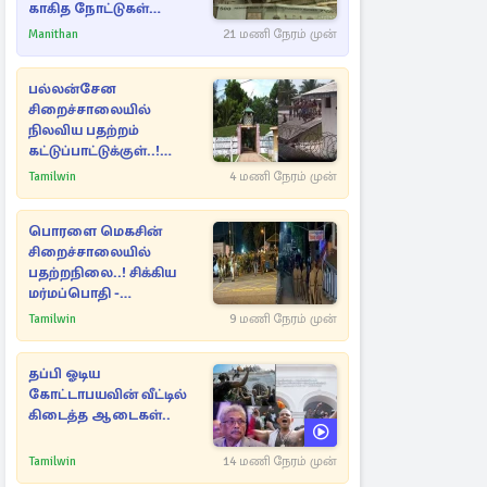
காகித நோட்டுகள்
செல்லுமா?
Manithan
21 மணி நேரம் முன்
பல்லன்சேன
சிறைச்சாலையில்
நிலவிய பதற்றம்
கட்டுப்பாட்டுக்குள்..!
அதிரடியாக களமிறங்கிய
Tamilwin
4 மணி நேரம் முன்
அதிகாரிகள்
பொரளை மெகசின்
சிறைச்சாலையில்
பதற்றநிலை..! சிக்கிய
மர்மப்பொதி -
பின்னணியில் வெளியான
Tamilwin
9 மணி நேரம் முன்
காரணம்
தப்பி ஓடிய
கோட்டாபயவின் வீட்டில்
கிடைத்த ஆடைகள்..
Tamilwin
14 மணி நேரம் முன்