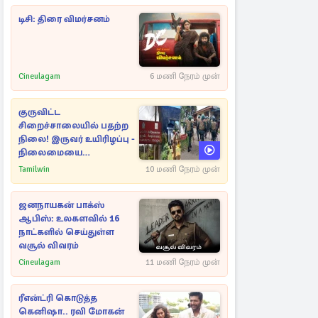
டிசி: திரை விமர்சனம்
Cineulagam
6 மணி நேரம் முன்
குருவிட்ட
சிறைச்சாலையில் பதற்ற
நிலை! இருவர் உயிரிழப்பு -
நிலைமையை
கட்டுப்படுத்த பொலிஸார்
Tamilwin
10 மணி நேரம் முன்
கண்ணீர்புகை பிரயோகம்
ஜனநாயகன் பாக்ஸ்
ஆபிஸ்: உலகளவில் 16
நாட்களில் செய்துள்ள
வசூல் விவரம்
Cineulagam
11 மணி நேரம் முன்
ரீஎன்ட்ரி கொடுத்த
கெனிஷா.. ரவி மோகன்