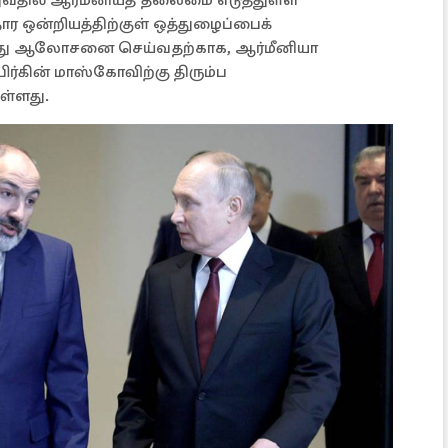
ுவதில் ஆர்மீனியத் தலைமை எடுத்துள்ள
ர ஒன்றியத்திற்குள் ஒத்துழைப்பைக்
ுறித்து ஆலோசனை செய்வதற்காக, ஆர்மீனியா
ிர்கின் மாஸ்கோவிற்கு திரும்ப
ுள்ளது.