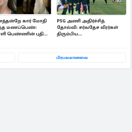
த்தன்றே கார் மோதி
PSG அணி அதிர்ச்சித்
ந்த மணப்பெண்:
தோல்வி: சர்வதேச வீரர்கள்
ாளி பெண்ணின் புதிய
திரும்பிய
ளி
பிறகே..பயிற்சியாளரின்
காரணம்
பிரபலமானவை