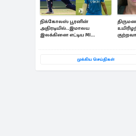
நிக்கோலஸ் பூரனின்
திருமண
அதிரடியில்..இமாலய
உயிரிழ
இலக்கினை எட்டிய MI
குற்றவ
லண்டன்
காணொ
முக்கிய செய்திகள்