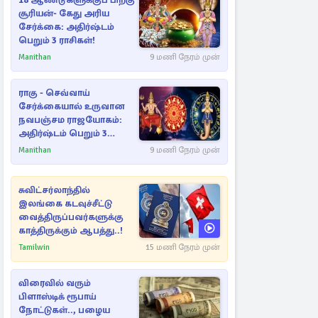
18 ஆண்டுகளுக்குப் பிறகு
சூரியன்- கேது அரிய
சேர்க்கை: அதிர்ஷ்டம்
பெறும் 3 ராசிகள்!
Manithan
9 மணி நேரம் முன்
ராகு - செவ்வாய்
சேர்க்கையால் உருவான
நவபஞ்சம ராஜயோகம்:
அதிர்ஷ்டம் பெறும் 3
ராசிகள்!
Manithan
9 மணி நேரம் முன்
சுவிட்சர்லாந்தில்
இலங்கை கடவுச்சீட்டு
வைத்திருப்பவர்களுக்கு
காத்திருக்கும் ஆபத்து..!
Tamilwin
15 மணி நேரம் முன்
விரைவில் வரும்
பிளாஸ்டிக் ரூபாய்
நோட்டுகள்.., பழைய