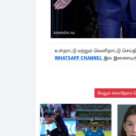
உள்நாட்டு மற்றும் வெளிநாட்டு செ
WHATSAPP CHANNEL
இல் இணையுங்
மேலும் சர்வதேசம் ச