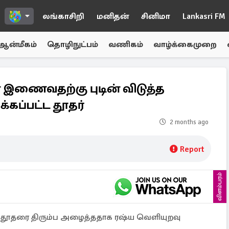
லங்காசிறி
மனிதன்
சினிமா
Lankasri FM
ஆன்மீகம்
தொழிநுட்பம்
வணிகம்
வாழ்க்கைமுறை
 இணைவதற்கு புடின் விடுத்த
்கப்பட்ட தூதர்
2 months ago
Report
விளம்பரம்
ு தூதரை திரும்ப அழைத்ததாக ரஷ்ய வெளியுறவு