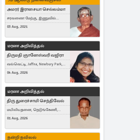
அமரர் இராசையா செல்லம்மா
சரவணை மேற்கு, இணுவில்
கிழக்கு
03 Aug, 2021
மரண அறிவித்தல்
திருமதி ஞானேஸ்வரி வஜிரா
வல்வெட்டி, Jaffna, Newbury Park,
United Kingdom
04 Aug, 2026
மரண அறிவித்தல்
திரு துரைச்சாமி செந்திவேல்
மயிலியதனை, நெடுங்கேணி,
கம்பர்மலை
01 Aug, 2026
நன்றி நவிலல்