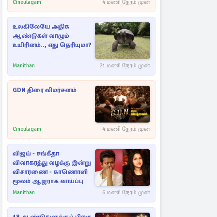
Cineulagam
4 மணி நேரம் முன்
உலகிலேயே அதிக
ஆண்டுகள் வாழும்
உயிரினம்.., எது தெரியுமா?
Manithan
21 மணி நேரம் முன்
GDN திரை விமர்சனம்
Cineulagam
4 மணி நேரம் முன்
விஜய் - சங்கீதா
விவாகரத்து வழக்கு இன்று
விசாரணை - காணொளி
மூலம் ஆஜராக வாய்ப்பு
Manithan
6 மணி நேரம் முன்