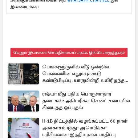
அறிந்துக்கொள்ள லங்காசிறி
WHATSAPP CHANNEL
இல்
இணையுங்கள்
மேலும் இலங்கை செய்திகளைப் படிக்க இங்கே அழுத்தவும்
பெங்களூருவில் வீடு ஒன்றில்
பெண்ணின் எலும்புக்கூடு
கண்டுபிடிப்பு: யாருமின்றி உயிரிழந்த
மூதாட்டி
ரஷ்யா மீது புதிய பொருளாதார
தடைகள்: அமெரிக்க செனட் சபையில்
கிடைத்த ஒப்புதல்
H-1B திட்டத்தில் வழங்கப்பட்ட 60 நாள்
அவகாசம் ரத்து: அமெரிக்கா
பரிசீலனை: இந்தியர்கள் பாதிப்பு