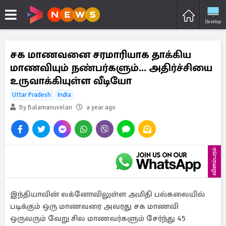
Desktop
சக மாணவனை சரமாரியாக தாக்கிய
மாணவியும் நண்பர்களும்... அதிர்ச்சியை
உருவாக்கியுள்ள வீடியோ
Uttar Pradesh
India
By Balamanuvelan
a year ago
விளம்பரம்
இந்தியாவின் லக்னோவிலுள்ள அமிதி பல்கலையில்
படிக்கும் ஒரு மாணவரை அவரது சக மாணவி
ஒருவரும் வேறு சில மாணவர்களும் சேர்ந்து 45