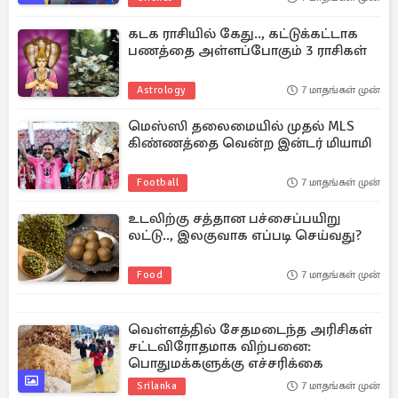
கடக ராசியில் கேது.., கட்டுக்கட்டாக
பணத்தை அள்ளப்போகும் 3 ராசிகள்
Astrology
7 மாதங்கள் முன்
மெஸ்ஸி தலைமையில் முதல் MLS
கிண்ணத்தை வென்ற இன்டர் மியாமி
Football
7 மாதங்கள் முன்
உடலிற்கு சத்தான பச்சைப்பயிறு
லட்டு.., இலகுவாக எப்படி செய்வது?
Food
7 மாதங்கள் முன்
வெள்ளத்தில் சேதமடைந்த அரிசிகள்
சட்டவிரோதமாக விற்பனை:
பொதுமக்களுக்கு எச்சரிக்கை
Srilanka
7 மாதங்கள் முன்