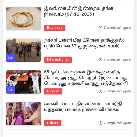
இலங்கையின் இன்றைய தங்க
நிலவரம் (07-12-2025)
Business
7 மாதங்கள் முன்
நர்சரி பள்ளி மீது ட்ரோன் தாக்குதல்:
பறிப்போன 33 குழந்தைகள் உயிர்
International
7 மாதங்கள் முன்
65 ஓட்டங்கள்தான் இலக்கு: ஸ்மித்
சிக்ஸர் அடித்து வெற்றி..இரண்டாவது
டெஸ்டிலும் இங்கிலாந்து படுதோல்வி
Cricket
7 மாதங்கள் முன்
கைவிடப்பட்ட திருமணம் - ஸ்ம்ரிதி
மந்தனா, பலாஷ் முச்சல் விளக்கம்
Others
7 மாதங்கள் முன்