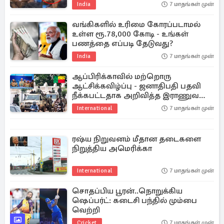
India
7 மாதங்கள் முன்
வங்கிகளில் உரிமை கோரப்படாமல்
உள்ள ரூ.78,000 கோடி - உங்கள்
பணத்தை எப்படி தேடுவது?
India
7 மாதங்கள் முன்
ஆப்பிரிக்காவில் மற்றொரு
ஆட்சிக்கவிழ்ப்பு - ஜனாதிபதி பதவி
நீக்கபட்டதாக அறிவித்த இராணுவ
வீரர்கள்
International
7 மாதங்கள் முன்
ரஷ்ய நிறுவனம் மீதான தடைகளை
நிறுத்திய அமெரிக்கா
International
7 மாதங்கள் முன்
சொதப்பிய பூரன்..நொறுக்கிய
ஷெப்பர்ட்: கடைசி பந்தில் மும்பை
வெற்றி
Cricket
7 மாதங்கள் முன்