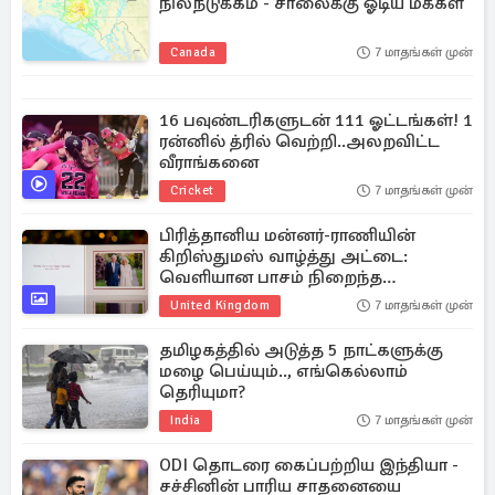
நிலநடுக்கம் - சாலைக்கு ஓடிய மக்கள்
Canada
7 மாதங்கள் முன்
16 பவுண்டரிகளுடன் 111 ஓட்டங்கள்! 1
ரன்னில் த்ரில் வெற்றி..அலறவிட்ட
வீராங்கனை
Cricket
7 மாதங்கள் முன்
பிரித்தானிய மன்னர்-ராணியின்
கிறிஸ்துமஸ் வாழ்த்து அட்டை:
வெளியான பாசம் நிறைந்த
புகைப்படம்
United Kingdom
7 மாதங்கள் முன்
தமிழகத்தில் அடுத்த 5 நாட்களுக்கு
மழை பெய்யும்.., எங்கெல்லாம்
தெரியுமா?
India
7 மாதங்கள் முன்
ODI தொடரை கைப்பற்றிய இந்தியா -
சச்சினின் பாரிய சாதனையை