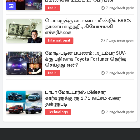
பயணிகள் உட்பட 25 பேர் பலி
India
7 மாதங்கள் முன்
டொலருக்கு பை-பை - மீண்டும் BRICS
நாணய வதந்தி., கியோசாக்கி
எச்சரிக்கை
International
7 மாதங்கள் முன்
மோடி-புடின் பயணம்: ஆடம்பர SUV-
க்கு பதிலாக Toyota Fortuner தெரிவு
செய்தது ஏன்?
India
7 மாதங்கள் முன்
டாடா மோட்டார்ஸ் மின்சார
கார்களுக்கு ரூ.1.71 லட்சம் வரை
தள்ளுபடி
Technology
7 மாதங்கள் முன்