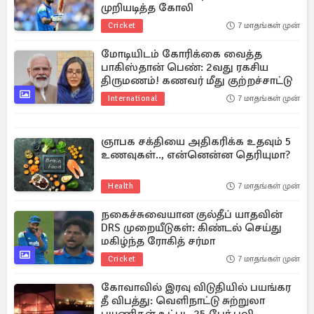
முறியடித்த கோலி
Cricket
7 மாதங்கள் முன்
மோடியிடம் கோரிக்கை வைத்த
பாகிஸ்தான் பெண்: 2வது ரகசிய
திருமணம்! கணவர் மீது குற்றச்சாட்டு
International
7 மாதங்கள் முன்
ஞாபக சக்தியை அதிகரிக்க உதவும் 5
உணவுகள்.., என்னென்ன தெரியுமா?
Health
7 மாதங்கள் முன்
நகைச்சுவையான குல்தீப் யாதவின்
DRS முறையீடுகள்: கிண்டல் செய்து
மகிழ்ந்த ரோகித் சர்மா
Cricket
7 மாதங்கள் முன்
கோவாவில் இரவு விடுதியில் பயங்கர
தீ விபத்து: வெளிநாட்டு சுற்றுலா