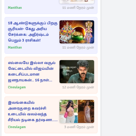
Manithan
11 மணி நேரம் முன்
18 ஆண்டுகளுக்குப் பிறகு
சூரியன்- கேது அரிய
சேர்க்கை: அதிர்ஷ்டம்
பெறும் 3 ராசிகள்!
Manithan
11 மணி நேரம் முன்
எல்லையே இல்லா வசூல்
வேட்டையில் விஜய்யின்
கடைசிப்படமான
ஜனநாயகன்.. 16 நாள்
பாக்ஸ் ஆபிஸ்
Cineulagam
12 மணி நேரம் முன்
இலங்கையில்
அரைகுறை கவர்ச்சி
உடையில் வலம்வந்த
சீரியல் நடிகை தர்ஷனா...
அவரே வெளியிட்ட
Cineulagam
3 மணி நேரம் முன்
வீடியோ