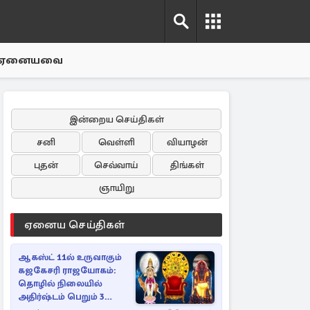
ஏனையவை
இன்றைய செய்திகள்
சனி
வெள்ளி
வியாழன்
புதன்
செவ்வாய்
திங்கள்
ஞாயிறு
ஏனைய செய்திகள்
ஆகஸ்ட் 11ல் உருவாகும்
கஜகேசரி ராஜயோகம்:
தொழில் நிலையில்
அதிர்ஷ்டம் பெறும் 3