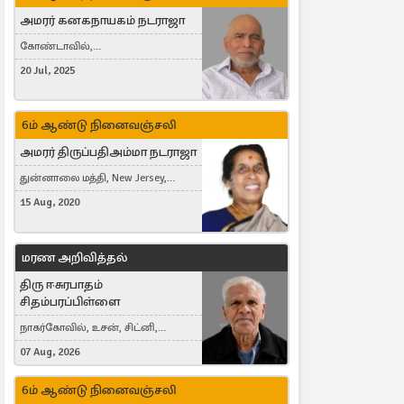
அமரர் கனகநாயகம் நடராஜா
கோண்டாவில்,
புன்னாலைக்கட்டுவன், சவுதி
20 Jul, 2025
அரேபியா, Saudi Arabia, ஜேர்மனி,
Germany, Brampton, Canada
6ம் ஆண்டு நினைவஞ்சலி
அமரர் திருப்பதிஅம்மா நடராஜா
துன்னாலை மத்தி, New Jersey,
United States, Toronto, Canada
15 Aug, 2020
மரண அறிவித்தல்
திரு ஈசுரபாதம்
சிதம்பரப்பிள்ளை
நாகர்கோவில், உசன், சிட்னி,
Australia
07 Aug, 2026
6ம் ஆண்டு நினைவஞ்சலி