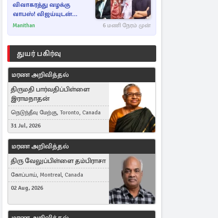
விவாகரத்து வழக்கு
வாபஸ்! விஜய்யுடன்
மீண்டும் இணைவாரா?
Manithan
6 மணி நேரம் முன்
துயர் பகிர்வு
மரண அறிவித்தல்
திருமதி பார்வதிப்பிள்ளை
இராமநாதன்
நெடுந்தீவு மேற்கு, Toronto, Canada
31 Jul, 2026
மரண அறிவித்தல்
திரு வேலுப்பிள்ளை தம்பிராசா
கோப்பாய், Montreal, Canada
02 Aug, 2026
மரண அறிவித்தல்