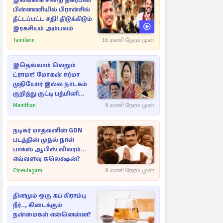
இலங்கை சிறை தகர்பின்
பின்னணியில் பிரான்சில்
தீட்டப்பட்ட சதி! திடுக்கிடும்
இரகசியம் அம்பலம்
Tamilwin
16 மணி நேரம் முன்
இதெல்லாம் வெறும்
ட்ராமா! மோகன் சர்மா
முதியோர் இல்ல நாடகம்
குறித்து குட்டி பத்மினி
பரபரப்பு பேட்டி
Manithan
8 மணி நேரம் முன்
நடிகர் மாதவனின் GDN
படத்தின் முதல் நாள்
பாக்ஸ் ஆபிஸ் விவரம்...
எவ்வளவு கலெக்ஷன்?
Cineulagam
8 மணி நேரம் முன்
தினமும் ஒரு கப் கிராம்பு
நீர்.., கிடைக்கும்
நன்மைகள் என்னென்ன?