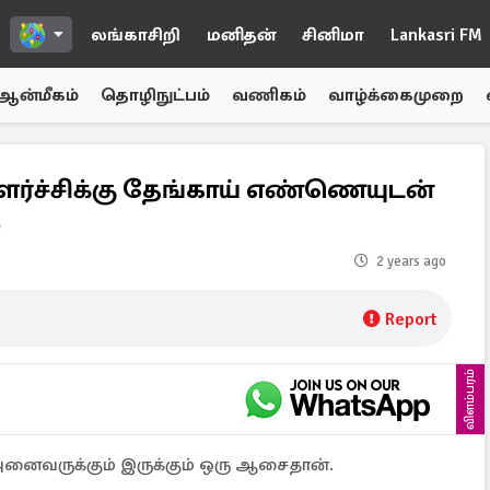
லங்காசிறி
மனிதன்
சினிமா
Lankasri FM
ஆன்மீகம்
தொழிநுட்பம்
வணிகம்
வாழ்க்கைமுறை
வளர்ச்சிக்கு தேங்காய் எண்ணெயுடன்
்
2 years ago
Report
விளம்பரம்
 அனைவருக்கும் இருக்கும் ஒரு ஆசைதான்.