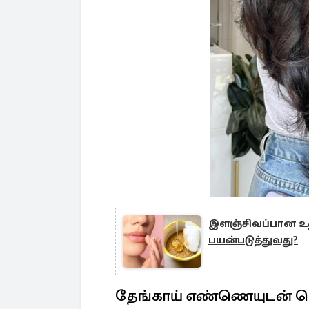
இளஞ்சிவப்பான உத
பயன்படுத்துவது?
தேங்காய் எண்ணெயுடன் நெல