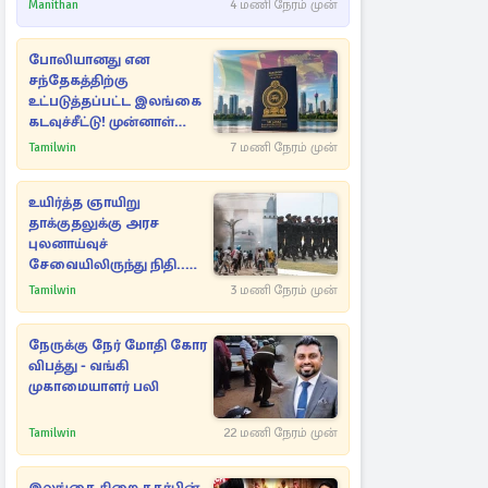
ராசிகள்!
Manithan
4 மணி நேரம் முன்
போலியானது என
சந்தேகத்திற்கு
உட்படுத்தப்பட்ட இலங்கை
கடவுச்சீட்டு! முன்னாள்
எம்.பிக்கு
Tamilwin
7 மணி நேரம் முன்
பிரித்தானியாவில் ஏற்பட்ட
சிக்கல்
உயிர்த்த ஞாயிறு
தாக்குதலுக்கு அரச
புலனாய்வுச்
சேவையிலிருந்து நிதி..
வெளியான அதிர்ச்சி
Tamilwin
3 மணி நேரம் முன்
தகவல்!
நேருக்கு நேர் மோதி கோர
விபத்து - வங்கி
முகாமையாளர் பலி
Tamilwin
22 மணி நேரம் முன்