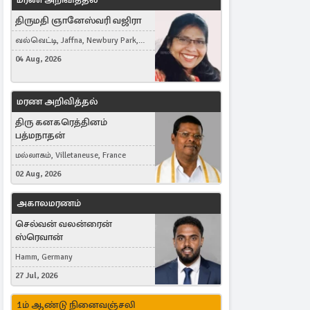
திருமதி ஞானேஸ்வரி வஜிரா
வல்வெட்டி, Jaffna, Newbury Park,
United Kingdom
04 Aug, 2026
மரண அறிவித்தல்
திரு கனகரெத்தினம்
பத்மநாதன்
மல்லாகம், Villetaneuse, France
02 Aug, 2026
அகாலமரணம்
செல்வன் வலன்ரைன்
ஸ்ரெவான்
Hamm, Germany
27 Jul, 2026
1ம் ஆண்டு நினைவஞ்சலி