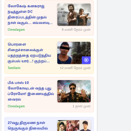
லோகேஷ் கனகராஜ்
நடித்துள்ள DC
திரைப்படத்தின் முதல்
நாள் வசூல்... எவ்வளவு
தெரியுமா?
Cineulagam
8 மணி நேரம் முன்
பொரளை
சிறைச்சாலைக்குள்
பதற்றத்தை ஏற்படுத்திய
கும்பல் யார்...! குற்றப்
பின்னணி தொடர்பில்
Tamilwin
12 மணி நேரம் முன்
அதிர்ச்சித் தகவல்கள்
பிக் பாஸ் 10
லோகோவுடன் வந்த புது
ப்ரோமோ! இணையத்தில்
வைரல்
Cineulagam
1 நாள் முன்
27வது திருமண நாள்
நெருங்கும் நிலையில்