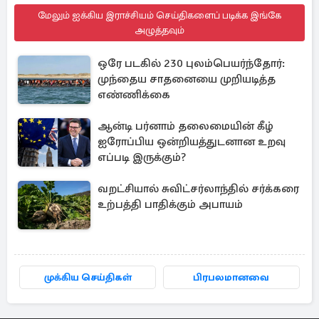
மேலும் ஐக்கிய இராச்சியம் செய்திகளைப் படிக்க இங்கே
அழுத்தவும்
ஒரே படகில் 230 புலம்பெயர்ந்தோர்:
முந்தைய சாதனையை முறியடித்த
எண்ணிக்கை
ஆன்டி பர்னாம் தலைமையின் கீழ்
ஐரோப்பிய ஒன்றியத்துடனான உறவு
எப்படி இருக்கும்?
வறட்சியால் சுவிட்சர்லாந்தில் சர்க்கரை
உற்பத்தி பாதிக்கும் அபாயம்
முக்கிய செய்திகள்
பிரபலமானவை