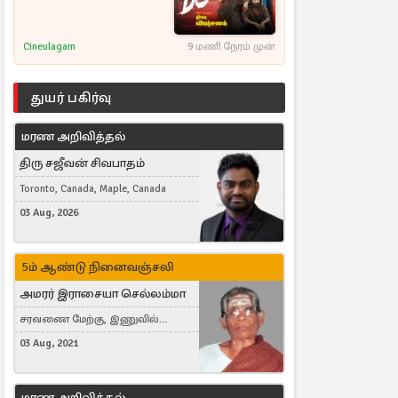
Cineulagam
9 மணி நேரம் முன்
துயர் பகிர்வு
மரண அறிவித்தல்
திரு சஜீவன் சிவபாதம்
Toronto, Canada, Maple, Canada
03 Aug, 2026
5ம் ஆண்டு நினைவஞ்சலி
அமரர் இராசையா செல்லம்மா
சரவணை மேற்கு, இணுவில்
கிழக்கு
03 Aug, 2021
மரண அறிவித்தல்