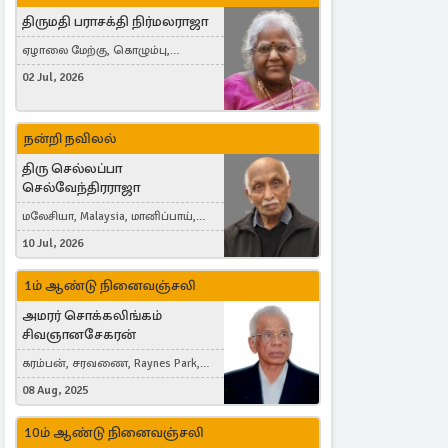
திருமதி பராசக்தி நிர்மலராஜா
ஏழாலை மேற்கு, கொழும்பு,
தங்காலை, London, United Kingdom
02 Jul, 2026
நன்றி நவிலல்
திரு செல்லப்பா
செல்வேந்திரராஜா
மலேசியா, Malaysia, மானிப்பாய்,
Duisburg, Germany, London, United
10 Jul, 2026
Kingdom
1ம் ஆண்டு நினைவஞ்சலி
அமரர் சொக்கலிங்கம்
சிவஞானசேகரன்
கரம்பன், சரவணை, Raynes Park,
London, United Kingdom
08 Aug, 2025
10ம் ஆண்டு நினைவஞ்சலி