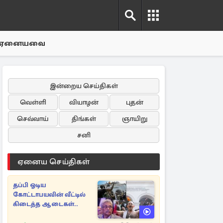
ஏனையவை
இன்றைய செய்திகள்
வெள்ளி
வியாழன்
புதன்
செவ்வாய்
திங்கள்
ஞாயிறு
சனி
ஏனைய செய்திகள்
தப்பி ஓடிய
கோட்டாபயவின் வீட்டில்
கிடைத்த ஆடைகள்..