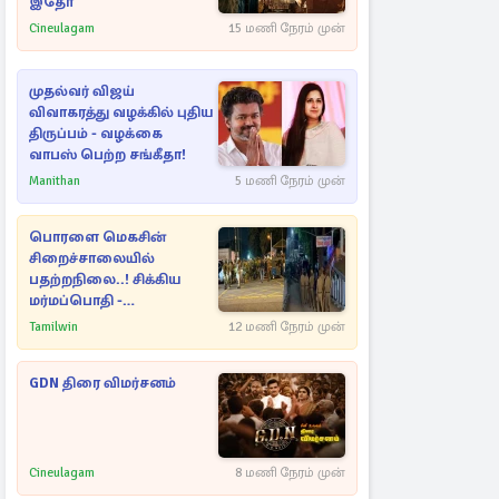
இதோ
Cineulagam
15 மணி நேரம் முன்
முதல்வர் விஜய்
விவாகரத்து வழக்கில் புதிய
திருப்பம் - வழக்கை
வாபஸ் பெற்ற சங்கீதா!
Manithan
5 மணி நேரம் முன்
பொரளை மெகசின்
சிறைச்சாலையில்
பதற்றநிலை..! சிக்கிய
மர்மப்பொதி -
பின்னணியில் வெளியான
Tamilwin
12 மணி நேரம் முன்
காரணம்
GDN திரை விமர்சனம்
Cineulagam
8 மணி நேரம் முன்