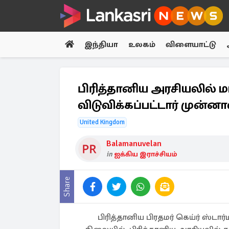
இந்தியா
உலகம்
விளையாட்டு
பிரித்தானிய அரசியலில் மா
விடுவிக்கப்பட்டார் முன்ன
United Kingdom
Balamanuvelan
in
ஐக்கிய இராச்சியம்
Share
பிரித்தானிய பிரதமர் கெய்ர் ஸ்டா