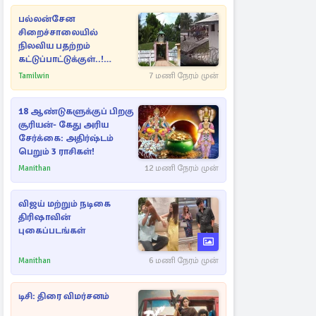
பல்லன்சேன
சிறைச்சாலையில்
நிலவிய பதற்றம்
கட்டுப்பாட்டுக்குள்..!
அதிரடியாக களமிறங்கிய
Tamilwin
7 மணி நேரம் முன்
அதிகாரிகள்
18 ஆண்டுகளுக்குப் பிறகு
சூரியன்- கேது அரிய
சேர்க்கை: அதிர்ஷ்டம்
பெறும் 3 ராசிகள்!
Manithan
12 மணி நேரம் முன்
விஜய் மற்றும் நடிகை
திரிஷாவின்
புகைப்படங்கள்
Manithan
6 மணி நேரம் முன்
டிசி: திரை விமர்சனம்