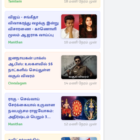
Tamilwin
18 மணி நேரம் முன்
விஜய் - சங்கீதா
விவாகரத்து வழக்கு இன்று
விசாரணை - காணொளி
மூலம் ஆஜராக வாய்ப்பு
Manithan
10 மணி நேரம் முன்
ஜனநாயகன் பாக்ஸ்
ஆபிஸ்: உலகளவில் 16
நாட்களில் செய்துள்ள
வசூல் விவரம்
Cineulagam
14 மணி நேரம் முன்
ராகு - செவ்வாய்
சேர்க்கையால் உருவான
நவபஞ்சம ராஜயோகம்:
அதிர்ஷ்டம் பெறும் 3
ராசிகள்!
Manithan
12 மணி நேரம் முன்