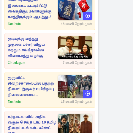
சுவிட்சர்லாந்தில்
இலங்கை கடவுச்சீட்டு
வைத்திருப்பவர்களுக்கு
காத்திருக்கும் ஆபத்து..!
Tamilwin
18 மணி நேரம் முன்
முடிவுக்கு வந்தது
முதலமைச்சர் விஜய்
மற்றும் சங்கீதாவின்
விவாகரத்து வழக்கு
Cineulagam
7 மணி நேரம் முன்
குருவிட்ட
சிறைச்சாலையில் பதற்ற
நிலை! இருவர் உயிரிழப்பு -
நிலைமையை
கட்டுப்படுத்த பொலிஸார்
Tamilwin
13 மணி நேரம் முன்
கண்ணீர்புகை பிரயோகம்
கர்நாடகாவில் அதிக
வசூல் செய்த டாப் 10 தமிழ்
திரைப்படங்கள்.. லிஸ்ட்