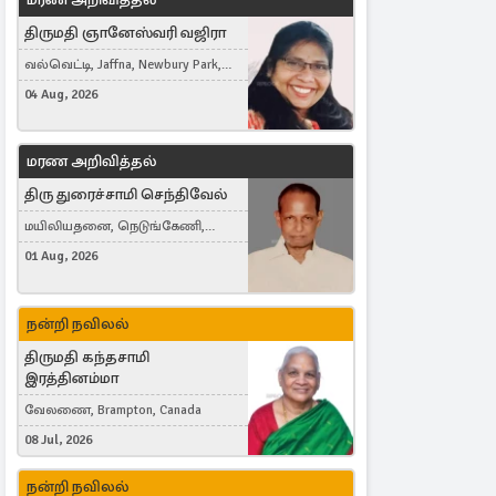
திருமதி ஞானேஸ்வரி வஜிரா
வல்வெட்டி, Jaffna, Newbury Park,
United Kingdom
04 Aug, 2026
மரண அறிவித்தல்
திரு துரைச்சாமி செந்திவேல்
மயிலியதனை, நெடுங்கேணி,
கம்பர்மலை
01 Aug, 2026
நன்றி நவிலல்
திருமதி கந்தசாமி
இரத்தினம்மா
வேலணை, Brampton, Canada
08 Jul, 2026
நன்றி நவிலல்