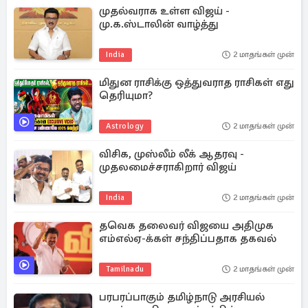
முதல்வராக உள்ள விஜய் -
மு.க.ஸ்டாலின் வாழ்த்து
India
2 மாதங்கள் முன்
மிதுன ராசிக்கு ஒத்துவராத ராசிகள் எது
தெரியுமா?
Astrology
2 மாதங்கள் முன்
விசிக, முஸ்லீம் லீக் ஆதரவு -
முதலமைச்சராகிறார் விஜய்
India
2 மாதங்கள் முன்
தவெக தலைவர் விஜயை அதிமுக
எம்எல்ஏ-க்கள் சந்திப்பதாக தகவல்
Tamilnadu
2 மாதங்கள் முன்
பரபரப்பாகும் தமிழ்நாடு அரசியல்