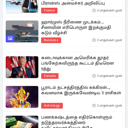
பிரான்ஸ் அமைச்சர் அறிவிப்பு
France
2 மாதங்கள் முன்
ஹார்முஸ் நீரிணை முடக்கம்...
சீனாவின் எரிபொருள் இறக்குமதி
கடும் வீழ்ச்சி
Business
2 மாதங்கள் முன்
கனடாவுக்கான அமெரிக்க தூதர்
பங்கேற்கவிருந்த கூட்டம் திடீரென
ரத்து
Canada
2 மாதங்கள் முன்
பூராடம் நட்சத்திரத்தில் சுக்கிரன்..,
கவனமாக இருக்கவேண்டிய 3 ராசிகள்
Astrology
2 மாதங்கள் முன்
பணக்கஷ்டத்தை எதிர்கொள்ளும்
நடுத்தரவர்க்கத்தினர்: