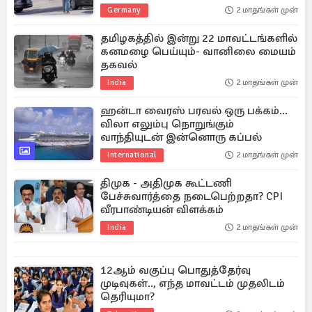
Germany
2 மாதங்கள் முன்
தமிழகத்தில் இன்று 22 மாவட்டங்களில்
கனமழை பெய்யும்- வானிலை மையம்
தகவல்
India
2 மாதங்கள் முன்
ஹன்டா வைரஸ் பரவல் ஒரு பக்கம்...
விலா எலும்பு நொறுங்கும்
வாந்தியுடன் இன்னொரு கப்பல்
International
2 மாதங்கள் முன்
திமுக - அதிமுக கூட்டணி
பேச்சுவார்த்தை நடைபெற்றதா? CPI
வீரபாண்டியன் விளக்கம்
India
2 மாதங்கள் முன்
12ஆம் வகுப்பு பொதுத்தேர்வு
முடிவுகள்.., எந்த மாவட்டம் முதலிடம்
தெரியுமா?