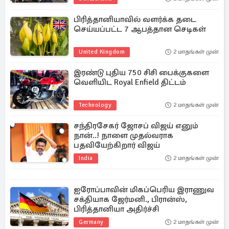
பிரித்தானியாவில் வளர்க்க தடை
செய்யப்பட்ட 7 ஆபத்தான செடிகள்
United Kingdom
2 மாதங்கள் முன்
இரண்டு புதிய 750 சிசி பைக்குகளை
வெளியிட Royal Enfield திட்டம்
Technology
2 மாதங்கள் முன்
சந்திரசேகர் ஜோசப் விஜய் எனும்
நான்..! நாளை முதல்வராக
பதவியேற்கிறார் விஜய்
India
2 மாதங்கள் முன்
ஐரோப்பாவின் மிகப்பெரிய இராணுவ
சக்தியாக ஜேர்மனி., பிரான்ஸ்,
பிரித்தானியா அதிர்ச்சி
Germany
2 மாதங்கள் முன்