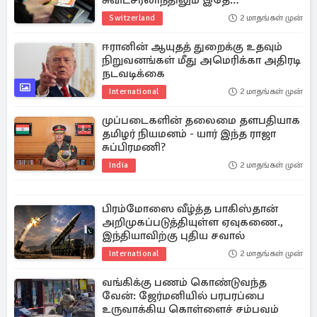
சுவிட்சர்லாந்திலும் இதே
நிலைதானாம்
Switzerland
2 மாதங்கள் முன்
ஈரானின் ஆயுதத் துறைக்கு உதவும்
நிறுவனங்கள் மீது அமெரிக்கா அதிரடி
நடவடிக்கை
International
2 மாதங்கள் முன்
முப்படைகளின் தலைமை தளபதியாக
தமிழர் நியமனம் - யார் இந்த ராஜா
சுப்பிரமணி?
India
2 மாதங்கள் முன்
பிரம்மோஸை வீழ்த்த பாகிஸ்தான்
அறிமுகப்படுத்தியுள்ள ஏவுகணை.,
இந்தியாவிற்கு புதிய சவால்
International
2 மாதங்கள் முன்
வங்கிக்கு பணம் கொண்டுவந்த
வேன்: ஜேர்மனியில் பரபரப்பை
உருவாக்கிய கொள்ளைச் சம்பவம்