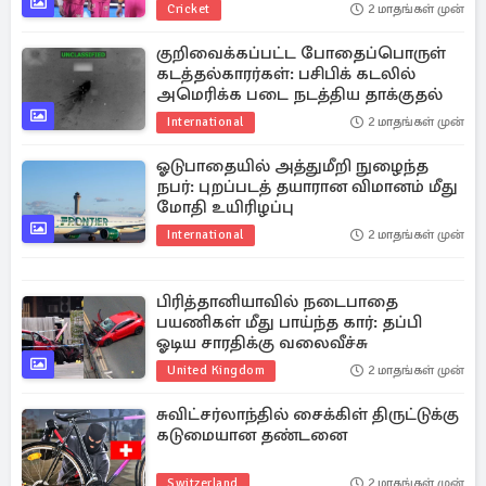
Cricket
2 மாதங்கள் முன்
குறிவைக்கப்பட்ட போதைப்பொருள்
கடத்தல்காரர்கள்: பசிபிக் கடலில்
அமெரிக்க படை நடத்திய தாக்குதல்
International
2 மாதங்கள் முன்
ஓடுபாதையில் அத்துமீறி நுழைந்த
நபர்: புறப்படத் தயாரான விமானம் மீது
மோதி உயிரிழப்பு
International
2 மாதங்கள் முன்
பிரித்தானியாவில் நடைபாதை
பயணிகள் மீது பாய்ந்த கார்: தப்பி
ஓடிய சாரதிக்கு வலைவீச்சு
United Kingdom
2 மாதங்கள் முன்
சுவிட்சர்லாந்தில் சைக்கிள் திருட்டுக்கு
கடுமையான தண்டனை
Switzerland
2 மாதங்கள் முன்