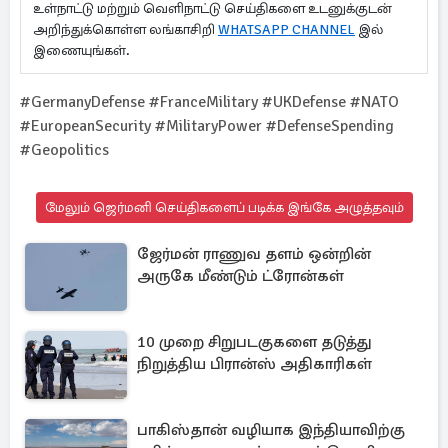
உள்நாட்டு மற்றும் வெளிநாட்டு செய்திகளை உடனுக்குடன்
அறிந்துக்கொள்ள லங்காசிறி
WHATSAPP CHANNEL
இல்
இணையுங்கள்.
#GermanyDefense #FranceMilitary #UKDefense #NATO
#EuropeanSecurity #MilitaryPower #DefenseSpending
#Geopolitics
மேலும் ஜெர்மனி செய்திகளைப் படிக்க இங்கே அழுத்தவும்
ஜேர்மன் ராணுவ தளம் ஒன்றின்
அருகே மீண்டும் ட்ரோன்கள்
10 முறை சிறுபடகுகளை தடுத்து
நிறுத்திய பிரான்ஸ் அதிகாரிகள்
பாகிஸ்தான் வழியாக இந்தியாவிற்கு