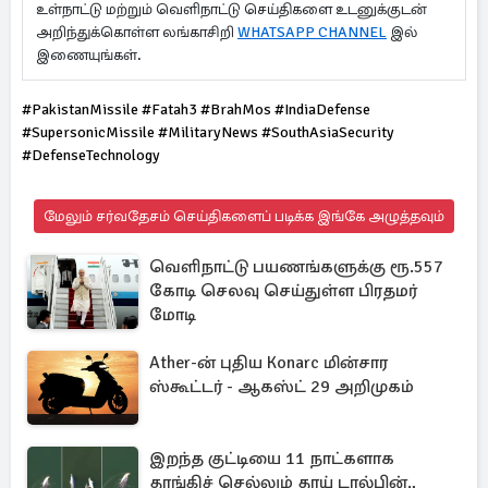
உள்நாட்டு மற்றும் வெளிநாட்டு செய்திகளை உடனுக்குடன்
அறிந்துக்கொள்ள லங்காசிறி
WHATSAPP CHANNEL
இல்
இணையுங்கள்.
#PakistanMissile #Fatah3 #BrahMos #IndiaDefense
#SupersonicMissile #MilitaryNews #SouthAsiaSecurity
#DefenseTechnology
மேலும் சர்வதேசம் செய்திகளைப் படிக்க இங்கே அழுத்தவும்
வெளிநாட்டு பயணங்களுக்கு ரூ.557
கோடி செலவு செய்துள்ள பிரதமர்
மோடி
Ather-ன் புதிய Konarc மின்சார
ஸ்கூட்டர் - ஆகஸ்ட் 29 அறிமுகம்
இறந்த குட்டியை 11 நாட்களாக
தாங்கிச் செல்லும் தாய் டால்பின்.,