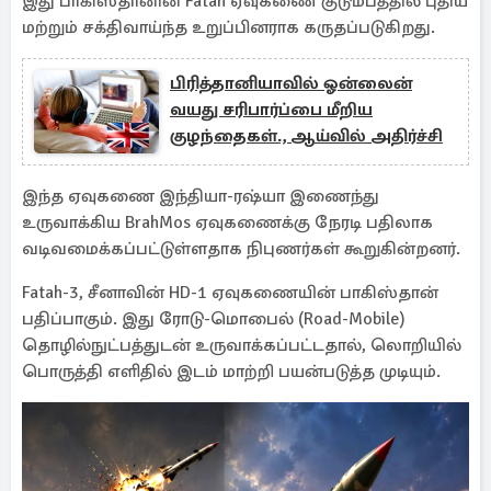
இது பாகிஸ்தானின் Fatah ஏவுகணை குடும்பத்தில் புதிய
மற்றும் சக்திவாய்ந்த உறுப்பினராக கருதப்படுகிறது.
பிரித்தானியாவில் ஓன்லைன்
வயது சரிபார்ப்பை மீறிய
குழந்தைகள்., ஆய்வில் அதிர்ச்சி
இந்த ஏவுகணை இந்தியா-ரஷ்யா இணைந்து
உருவாக்கிய BrahMos ஏவுகணைக்கு நேரடி பதிலாக
வடிவமைக்கப்பட்டுள்ளதாக நிபுணர்கள் கூறுகின்றனர்.
Fatah-3, சீனாவின் HD-1 ஏவுகணையின் பாகிஸ்தான்
பதிப்பாகும். இது ரோடு-மொபைல் (Road-Mobile)
தொழில்நுட்பத்துடன் உருவாக்கப்பட்டதால், லொறியில்
பொருத்தி எளிதில் இடம் மாற்றி பயன்படுத்த முடியும்.