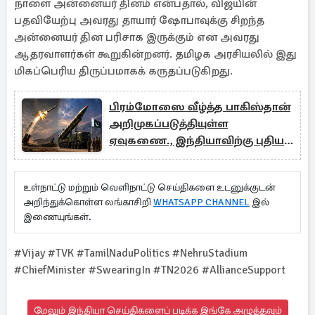
நாளை அன்னையர் தினம் என்பதால், விஜயின்
பதவியேற்பு அவரது தாயார் ஷோபாவுக்கு சிறந்த
அன்னையர் தின பரிசாக இருக்கும் என அவரது
ஆதரவாளர்கள் கூறுகின்றனர். தமிழக அரசியலில் இது
மிகப்பெரிய திருப்பமாகக் கருதப்படுகிறது.
பிரம்மோஸை வீழ்த்த பாகிஸ்தான்
அறிமுகப்படுத்தியுள்ள
ஏவுகணை., இந்தியாவிற்கு புதிய
சவால்
உள்நாட்டு மற்றும் வெளிநாட்டு செய்திகளை உடனுக்குடன்
அறிந்துக்கொள்ள லங்காசிறி
WHATSAPP CHANNEL
இல்
இணையுங்கள்.
#Vijay #TVK #TamilNaduPolitics #NehruStadium
#ChiefMinister #SwearingIn #TN2026 #AllianceSupport
மேலும் இந்தியா செய்திகளைப் படிக்க இங்கே அழுத்தவும்