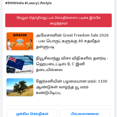
#BMWIndia #LuxuryLifestyle
மேலும் தொழில்நுட்பம் செய்திகளைப் படிக்க இங்கே
அழுத்தவும்
அமேசானின் Great Freedom Sale 2026
- பல பொருட்களுக்கு 80 சதவீதம்
தள்ளுபடி
நியூசிலாந்து விசா விதிகளில் தளர்வு -
ஹெபடைட்டிஸ் B, C இனி
தடையில்லை
ஜேர்மனியின் பழமையான மரம்: 1100
ஆண்டுகள் வாழ்ந்த யூ மரம்
கண்டுபிடிப்பு
முக்கிய செய்திகள்
பிரபலமானவை