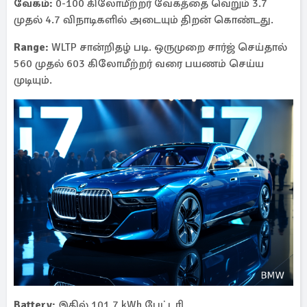
வேகம்:
0-100 கிலோமீற்றர் வேகத்தை வெறும் 3.7
முதல் 4.7 விநாடிகளில் அடையும் திறன் கொண்டது.
Range:
WLTP சான்றிதழ் படி. ஒருமுறை சார்ஜ் செய்தால்
560 முதல் 603 கிலோமீற்றர் வரை பயணம் செய்ய
முடியும்.
Battery:
இதில் 101.7 kWh பேட்டரி