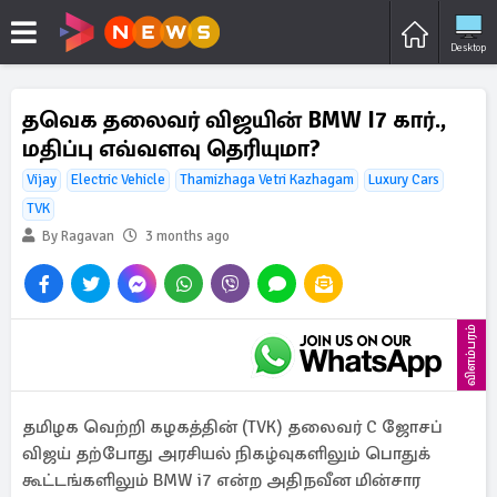
Desktop
தவெக தலைவர் விஜயின் BMW I7 கார்.,
மதிப்பு எவ்வளவு தெரியுமா?
Vijay
Electric Vehicle
Thamizhaga Vetri Kazhagam
Luxury Cars
TVK
By Ragavan
3 months ago
விளம்பரம்
தமிழக வெற்றி கழகத்தின் (TVK) தலைவர் C ஜோசப்
விஜய் தற்போது அரசியல் நிகழ்வுகளிலும் பொதுக்
கூட்டங்களிலும் BMW i7 என்ற அதிநவீன மின்சார