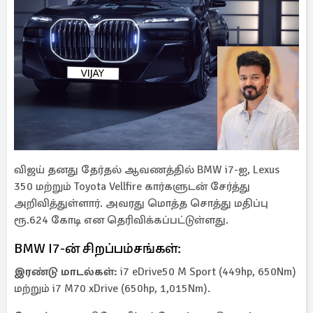
விஜய் தனது தேர்தல் ஆவணத்தில் BMW i7-ஐ, Lexus
350 மற்றும் Toyota Vellfire கார்களுடன் சேர்த்து
அறிவித்துள்ளார். அவரது மொத்த சொத்து மதிப்பு
ரூ.624 கோடி என தெரிவிக்கப்பட்டுள்ளது.
BMW I7-ன் சிறப்பம்சங்கள்:
இரண்டு மாடல்கள்:
i7 eDrive50 M Sport (449hp, 650Nm)
மற்றும் i7 M70 xDrive (650hp, 1,015Nm).