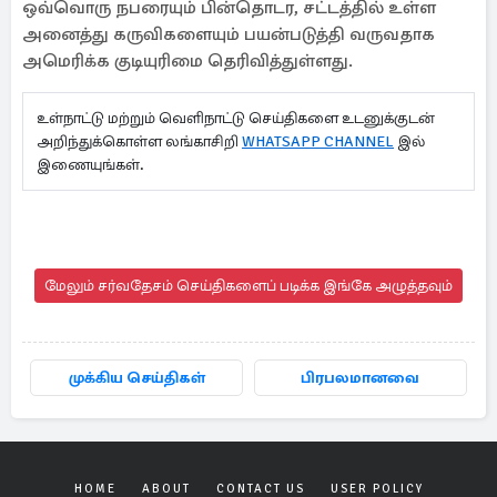
ஒவ்வொரு நபரையும் பின்தொடர, சட்டத்தில் உள்ள
அனைத்து கருவிகளையும் பயன்படுத்தி வருவதாக
அமெரிக்க குடியுரிமை தெரிவித்துள்ளது.
உள்நாட்டு மற்றும் வெளிநாட்டு செய்திகளை உடனுக்குடன்
அறிந்துக்கொள்ள லங்காசிறி
WHATSAPP CHANNEL
இல்
இணையுங்கள்.
மேலும் சர்வதேசம் செய்திகளைப் படிக்க இங்கே அழுத்தவும்
முக்கிய செய்திகள்
பிரபலமானவை
HOME
ABOUT
CONTACT US
USER POLICY