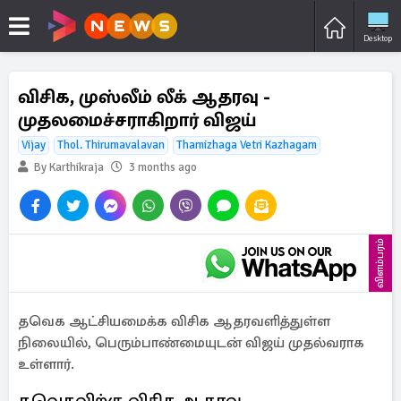
Desktop
விசிக, முஸ்லீம் லீக் ஆதரவு -
முதலமைச்சராகிறார் விஜய்
Vijay
Thol. Thirumavalavan
Thamizhaga Vetri Kazhagam
By Karthikraja
3 months ago
விளம்பரம்
தவெக ஆட்சியமைக்க விசிக ஆதரவளித்துள்ள
நிலையில், பெரும்பாண்மையுடன் விஜய் முதல்வராக
உள்ளார்.
தவெகவிற்கு விசிக ஆதரவு