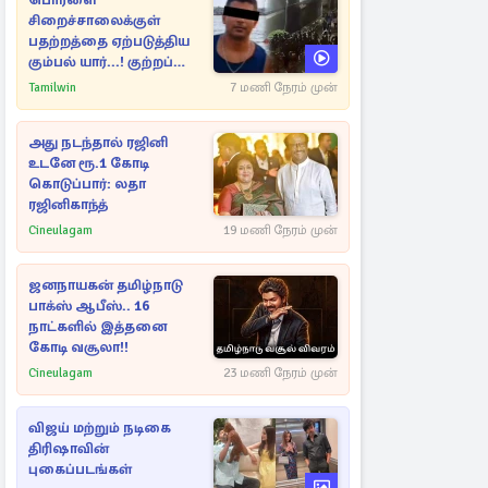
பொரளை
சிறைச்சாலைக்குள்
பதற்றத்தை ஏற்படுத்திய
கும்பல் யார்...! குற்றப்
பின்னணி தொடர்பில்
Tamilwin
7 மணி நேரம் முன்
அதிர்ச்சித் தகவல்கள்
அது நடந்தால் ரஜினி
உடனே ரூ.1 கோடி
கொடுப்பார்: லதா
ரஜினிகாந்த்
Cineulagam
19 மணி நேரம் முன்
ஜனநாயகன் தமிழ்நாடு
பாக்ஸ் ஆபீஸ்.. 16
நாட்களில் இத்தனை
கோடி வசூலா!!
Cineulagam
23 மணி நேரம் முன்
விஜய் மற்றும் நடிகை
திரிஷாவின்
புகைப்படங்கள்