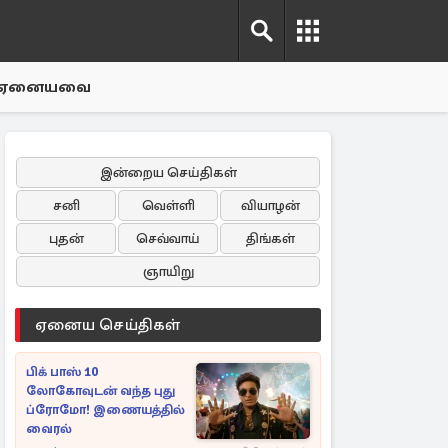
ஏனையவை
இன்றைய செய்திகள்
சனி
வெள்ளி
வியாழன்
புதன்
செவ்வாய்
திங்கள்
ஞாயிறு
ஏனைய செய்திகள்
பிக் பாஸ் 10
லோகோவுடன் வந்த புது
ப்ரோமோ! இணையத்தில்
வைரல்