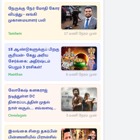
நேருக்கு நேர் மோதி கோர
விபத்து - வங்கி
முகாமையாளர் பலி
Tamilwin
17 மணி நேரம் முன்
18 ஆண்டுகளுக்குப் பிறகு
சூரியன்- கேது அரிய
சேர்க்கை: அதிர்ஷ்டம்
பெறும் 3 ராசிகள்!
Manithan
6 மணி நேரம் முன்
லோகேஷ் கனகராஜ்
நடித்துள்ள DC
திரைப்படத்தின் முதல்
நாள் வசூல்... எவ்வளவு
தெரியுமா?
Cineulagam
3 மணி நேரம் முன்
இலங்கை சிறை தகர்பின்
பின்னணியில் பிரான்சில்