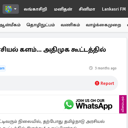
லங்காசிறி
மனிதன்
சினிமா
Lankasri FM
ஆன்மீகம்
தொழிநுட்பம்
வணிகம்
வாழ்க்கைமுறை
சியல் களம்... அதிமுக கூட்டத்தில்
gam
3 months ago
Report
விளம்பரம்
டிவரும் நிலையில், தற்போது தமிழ்நாடு அரசியல்