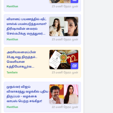
Manithan
23 மணி நேரம் முன்
விமானப் பயணத்தில் ஷீட்
மாஸ்க் பயன்படுத்தலாமா?
திரிஷாவின் வைரல்
செல்ஃபிக்கு மருத்துவர்
விளக்கம்
Manithan
23 மணி நேரம் முன்
அரசியலமைப்பின்
22ஆவது திருத்தம்..
வெளியான
உத்தியோகபூர்வ
அறிவிப்பு!
Tamilwin
23 மணி நேரம் முன்
முதல்வர் விஜய்
விவாகரத்து வழக்கில் புதிய
திருப்பம் - வழக்கை
வாபஸ் பெற்ற சங்கீதா!
Manithan
22 மணி நேரம் முன்