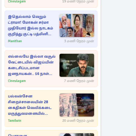
Cineulagam
19 மணி நேரம் முன்
இதெல்லாம் வெறும்
ட்ராமா! மோகன் சர்மா
முதியோர் இல்ல நாடகம்
குறித்து குட்டி பத்மினி
பரபரப்பு பேட்டி
Manithan
3 மணி நேரம் முன்
எல்லையே இல்லா வசூல்
வேட்டையில் விஜய்யின்
கடைசிப்படமான
ஜனநாயகன்.. 16 நாள்
பாக்ஸ் ஆபிஸ்
Cineulagam
7 மணி நேரம் முன்
பல்லன்சேன
சிறைச்சாலையின் 28
கைதிகள் வெலிக்கடை
மருத்துவமனையில்
அனுமதி
Tamilwin
20 மணி நேரம் முன்