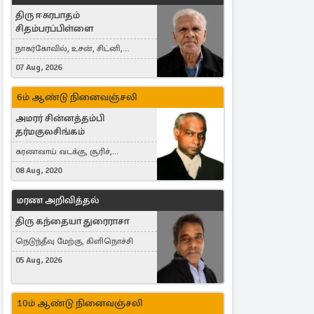
திரு ஈசுரபாதம்
சிதம்பரப்பிள்ளை
நாகர்கோவில், உசன், சிட்னி,
Australia
07 Aug, 2026
6ம் ஆண்டு நினைவஞ்சலி
அமரர் சின்னத்தம்பி
தர்மகுலசிங்கம்
கரணவாய் வடக்கு, சூரிச்,
Switzerland
08 Aug, 2020
மரண அறிவித்தல்
திரு கந்தையா துரைராசா
நெடுந்தீவு மேற்கு, கிளிநொச்சி
05 Aug, 2026
10ம் ஆண்டு நினைவஞ்சலி