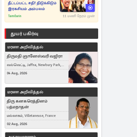
தீட்டப்பட்ட சதி! திடுக்கிடும்
இரகசியம் அம்பலம்
Tamilwin
11 மணி நேரம் முன்
துயர் பகிர்வு
மரண அறிவித்தல்
திருமதி ஞானேஸ்வரி வஜிரா
வல்வெட்டி, Jaffna, Newbury Park,
United Kingdom
04 Aug, 2026
மரண அறிவித்தல்
திரு கனகரெத்தினம்
பத்மநாதன்
மல்லாகம், Villetaneuse, France
02 Aug, 2026
அகாலமரணம்