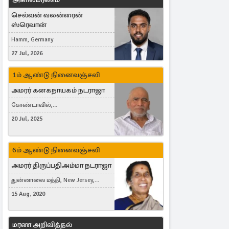
செல்வன் வலன்ரைன்
ஸ்ரெவான்
Hamm, Germany
27 Jul, 2026
1ம் ஆண்டு நினைவஞ்சலி
அமரர் கனகநாயகம் நடராஜா
கோண்டாவில்,
புன்னாலைக்கட்டுவன், சவுதி
20 Jul, 2025
அரேபியா, Saudi Arabia, ஜேர்மனி,
Germany, Brampton, Canada
6ம் ஆண்டு நினைவஞ்சலி
அமரர் திருப்பதிஅம்மா நடராஜா
துன்னாலை மத்தி, New Jersey,
United States, Toronto, Canada
15 Aug, 2020
மரண அறிவித்தல்