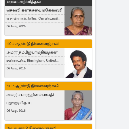
மரண அறிவித்தல்
செல்வி கனகசபை மகேஸ்வரி
வசாவிளான், Jaffna, கோண்டாவில்
கிழக்கு
06 Aug, 2026
10ம் ஆண்டு நினைவஞ்சலி
அமரர் தம்பிஐயா மதியழகன்
மண்டைதீவு, Birmingham, United
Kingdom
06 Aug, 2016
10ம் ஆண்டு நினைவஞ்சலி
அமரர் சபாரத்தினம் பசுபதி
புதுக்குடியிருப்பு
06 Aug, 2016
3ம் ஆண்டு நினைவஞ்சலி