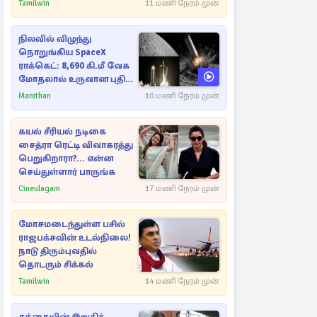
அம்பலமாகவுள்ள ரகசியம்
Tamilwin
11 மணி நேரம் முன்
நிலவில் விழுந்து
நொறுங்கிய SpaceX
ராக்கெட்: 8,690 கி.மீ வேக
மோதலால் உருவான புதிய
பள்ளம்!
Manithan
10 மணி நேரம் முன்
கயல் சீரியல் நடிகை
சைத்ரா ரெட்டி விவாகரத்து
பெறுகிறாரா?... என்ன
செய்துள்ளார் பாருங்க
Cineulagam
17 மணி நேரம் முன்
மோசமடைந்துள்ள பசில்
ராஜபக்சவின் உடல்நிலை!
நாடு திரும்புவதில்
தொடரும் சிக்கல்
Tamilwin
14 மணி நேரம் முன்