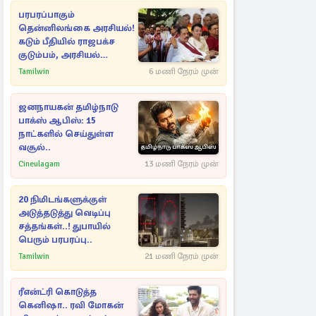
பரபரப்பாகும்
தென்னிலங்கை அரசியல்!
கடும் பீதியில் ராஜபக்ச
குடும்பம், அரசியல்
நட்புகள்
Tamilwin
6 மணி நேரம் முன்
ஜனநாயகன் தமிழ்நாடு
பாக்ஸ் ஆபிஸ்: 15
நாட்களில் செய்துள்ள
வசூல்..
Cineulagam
13 மணி நேரம் முன்
20 நிமிடங்களுக்குள்
அடுத்தடுத்து வெடிப்பு
சத்தங்கள்..! துபாயில்
பெரும் பரபரப்பு..
Tamilwin
21 மணி நேரம் முன்
ரீஎன்ட்ரி கொடுத்த
கெனிஷா.. ரவி மோகன்