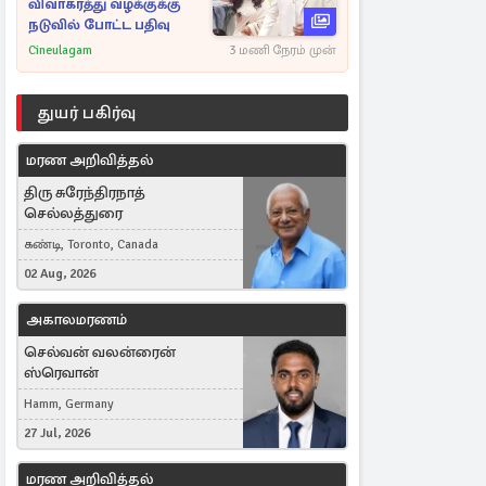
விவாகரத்து வழக்குக்கு
நடுவில் போட்ட பதிவு
Cineulagam
3 மணி நேரம் முன்
துயர் பகிர்வு
மரண அறிவித்தல்
திரு சுரேந்திரநாத்
செல்லத்துரை
கண்டி, Toronto, Canada
02 Aug, 2026
அகாலமரணம்
செல்வன் வலன்ரைன்
ஸ்ரெவான்
Hamm, Germany
27 Jul, 2026
மரண அறிவித்தல்