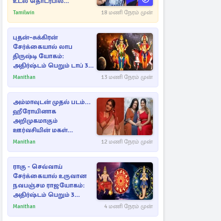
உடல் தொடர்பில்
நீதிமன்றத்தில் வெளியான
Tamilwin
18 மணி நேரம் முன்
அதிர்ச்சி தகவல்
புதன்–சுக்கிரன்
சேர்க்கையால் லாப
திருஷ்டி யோகம்:
அதிர்ஷ்டம் பெறும் டாப் 3
ராசிகள்!
Manithan
13 மணி நேரம் முன்
அம்மாவுடன் முதல் படம்...
ஹீரோயினாக
அறிமுகமாகும்
ஊர்வசியின் மகள்
தேஜலட்சுமி!
Manithan
12 மணி நேரம் முன்
ராகு - செவ்வாய்
சேர்க்கையால் உருவான
நவபஞ்சம ராஜயோகம்:
அதிர்ஷ்டம் பெறும் 3
ராசிகள்!
Manithan
4 மணி நேரம் முன்