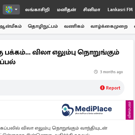
லங்காசிறி
மனிதன்
சினிமா
Lankasri FM
ஆன்மீகம்
தொழிநுட்பம்
வணிகம்
வாழ்க்கைமுறை
க்கம்... விலா எலும்பு நொறுங்கும்
்பல்
3 months ago
Report
விளம்பரம்
 கப்பலில் விலா எலும்பு நொறுங்கும் வாந்தியுடன்