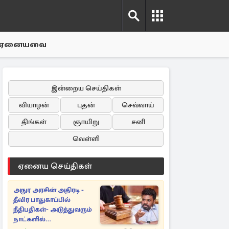
ஏனையவை
இன்றைய செய்திகள்
வியாழன்
புதன்
செவ்வாய்
திங்கள்
ஞாயிறு
சனி
வெள்ளி
ஏனைய செய்திகள்
அநுர அரசின் அதிரடி -
தீவிர பாதுகாப்பில்
நீதிபதிகள்- அடுத்துவரும்
நாட்களில்