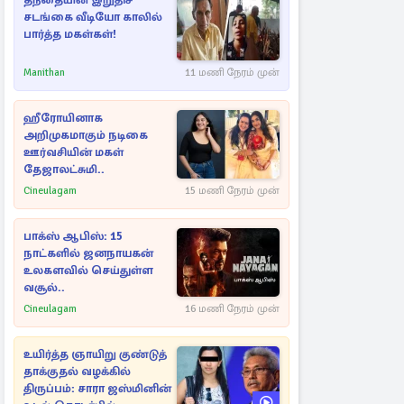
தந்தையின் இறுதிச்
சடங்கை வீடியோ காலில்
பார்த்த மகள்கள்!
Manithan
11 மணி நேரம் முன்
ஹீரோயினாக
அறிமுகமாகும் நடிகை
ஊர்வசியின் மகள்
தேஜாலட்சுமி..
Cineulagam
15 மணி நேரம் முன்
பாக்ஸ் ஆபிஸ்: 15
நாட்களில் ஜனநாயகன்
உலகளவில் செய்துள்ள
வசூல்..
Cineulagam
16 மணி நேரம் முன்
உயிர்த்த ஞாயிறு குண்டுத்
தாக்குதல் வழக்கில்
திருப்பம்: சாரா ஜஸ்மினின்