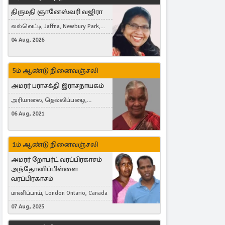
திருமதி ஞானேஸ்வரி வஜிரா
வல்வெட்டி, Jaffna, Newbury Park,
United Kingdom
04 Aug, 2026
5ம் ஆண்டு நினைவஞ்சலி
அமரர் பராசக்தி இராசநாயகம்
அரியாலை, தெல்லிப்பழை,
Montreal, Canada
06 Aug, 2021
1ம் ஆண்டு நினைவஞ்சலி
அமரர் றோபர்ட் வரப்பிரகாசம்
அந்தோனிப்பிள்ளை
வரப்பிரகாசம்
மானிப்பாய், London Ontario, Canada
07 Aug, 2025