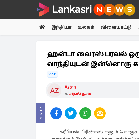
இந்தியா
உலகம்
விளையாட்டு
ஹன்டா வைரஸ் பரவல் ஒரு ப
வாந்தியுடன் இன்னொரு கப
Virus
Arbin
in
சர்வதேசம்
Share
கரீபியன் பிரின்சஸ் எனும் சொகுசு