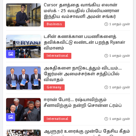
Cursor தளத்தை வாங்கிய எலான்
மஸ்க் - 25 வயதில் பில்லியனரான
இந்திய வம்சாவளி அமன் சங்கர்
Business
1 மாதம் முன்
டசின் கணக்கான பயணிகளைத்
தவிக்கவிட்டு லண்டன் பறந்த Ryanair
விமானம்
International
1 மாதம் முன்
அகதிகளை நாடுகடத்தும் விடயம்...
ஜேர்மன் அமைச்சர்கள் சந்திப்பில்
விவாதம்
Germany
1 மாதம் முன்
ஈரான் போர்... ரஷ்யாவிற்கும்
சீனாவிற்கும் நன்றி சொன்ன ட்ரம்ப்
International
1 மாதம் முன்
ஆளுநர் உரைக்கு முன்பே தேசிய கீதம்