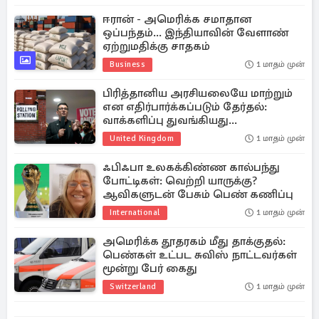
ஈரான் - அமெரிக்க சமாதான
ஒப்பந்தம்... இந்தியாவின் வேளாண்
ஏற்றுமதிக்கு சாதகம்
Business
1 மாதம் முன்
பிரித்தானிய அரசியலையே மாற்றும்
என எதிர்பார்க்கப்படும் தேர்தல்:
வாக்களிப்பு துவங்கியது...
United Kingdom
1 மாதம் முன்
ஃபிஃபா உலகக்கிண்ண கால்பந்து
போட்டிகள்: வெற்றி யாருக்கு?
ஆவிகளுடன் பேசும் பெண் கணிப்பு
International
1 மாதம் முன்
அமெரிக்க தூதரகம் மீது தாக்குதல்:
பெண்கள் உட்பட சுவிஸ் நாட்டவர்கள்
மூன்று பேர் கைது
Switzerland
1 மாதம் முன்