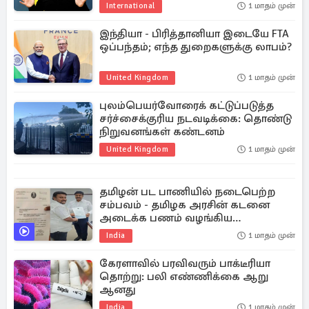
International
1 மாதம் முன்
இந்தியா - பிரித்தானியா இடையே FTA
ஒப்பந்தம்; எந்த துறைகளுக்கு லாபம்?
United Kingdom
1 மாதம் முன்
புலம்பெயர்வோரைக் கட்டுப்படுத்த
சர்ச்சைக்குரிய நடவடிக்கை: தொண்டு
நிறுவனங்கள் கண்டனம்
United Kingdom
1 மாதம் முன்
தமிழன் பட பாணியில் நடைபெற்ற
சம்பவம் - தமிழக அரசின் கடனை
அடைக்க பணம் வழங்கிய
வழக்கறிஞர்
India
1 மாதம் முன்
கேரளாவில் பரவிவரும் பாக்டீரியா
தொற்று: பலி எண்ணிக்கை ஆறு
ஆனது
India
1 மாதம் முன்