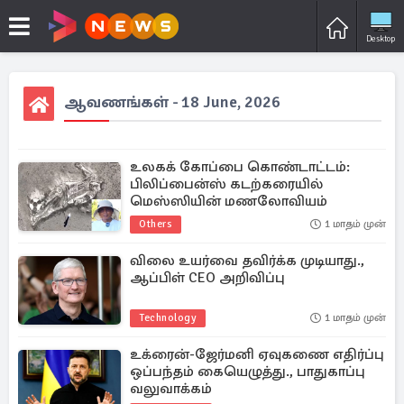
Desktop
ஆவணங்கள் - 18 June, 2026
உலகக் கோப்பை கொண்டாட்டம்:
பிலிப்பைன்ஸ் கடற்கரையில்
மெஸ்ஸியின் மணலோவியம்
Others
1 மாதம் முன்
விலை உயர்வை தவிர்க்க முடியாது.,
ஆப்பிள் CEO அறிவிப்பு
Technology
1 மாதம் முன்
உக்ரைன்-ஜேர்மனி ஏவுகணை எதிர்ப்பு
ஒப்பந்தம் கையெழுத்து., பாதுகாப்பு
வலுவாக்கம்