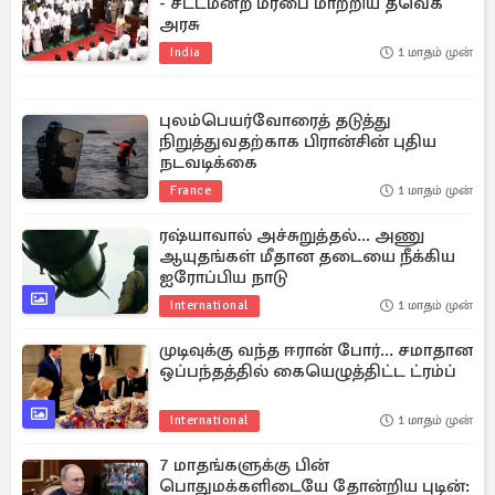
- சட்டமன்ற மரபை மாற்றிய தவெக
அரசு
India
1 மாதம் முன்
புலம்பெயர்வோரைத் தடுத்து
நிறுத்துவதற்காக பிரான்சின் புதிய
நடவடிக்கை
France
1 மாதம் முன்
ரஷ்யாவால் அச்சுறுத்தல்... அணு
ஆயுதங்கள் மீதான தடையை நீக்கிய
ஐரோப்பிய நாடு
International
1 மாதம் முன்
முடிவுக்கு வந்த ஈரான் போர்... சமாதான
ஒப்பந்தத்தில் கையெழுத்திட்ட ட்ரம்ப்
International
1 மாதம் முன்
7 மாதங்களுக்கு பின்
பொதுமக்களிடையே தோன்றிய புடின்: