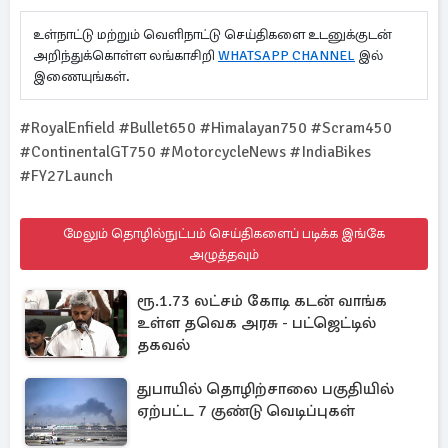
உள்நாட்டு மற்றும் வெளிநாட்டு செய்திகளை உடனுக்குடன்
அறிந்துக்கொள்ள லங்காசிறி
WHATSAPP CHANNEL
இல்
இணையுங்கள்.
#RoyalEnfield #Bullet650 #Himalayan750 #Scram450
#ContinentalGT750 #MotorcycleNews #IndiaBikes
#FY27Launch
மேலும் தொழில்நுட்பம் செய்திகளைப் படிக்க இங்கே
அழுத்தவும்
ரூ.1.73 லட்சம் கோடி கடன் வாங்க
உள்ள தவெக அரசு - பட்ஜெட்டில்
தகவல்
துபாயில் தொழிற்சாலை பகுதியில்
ஏற்பட்ட 7 குண்டு வெடிப்புகள்