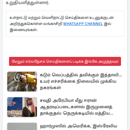
உறுதியளித்துள்ளார்.
உள்நாட்டு மற்றும் வெளிநாட்டு செய்திகளை உடனுக்குடன்
அறிந்துக்கொள்ள லங்காசிறி
WHATSAPP CHANNEL
இல்
இணையுங்கள்.
மேலும் சர்வதேசம் செய்திகளைப் படிக்க இங்கே அழுத்தவும்
கடும் வெப்பத்தில் தவிக்கும் இத்தாலி...
உயர் எச்சரிக்கை நிலையில் முக்கிய
நகரங்கள்
சவுதி அரேபியா மீது ஈரான்
ஆதரவுப்படைகளால் இருமுனைத்
தாக்குதல்: நெருக்கடியில் மத்திய
கிழக்கு
ஹார்முஸில் அமெரிக்க, இஸ்ரேலிய