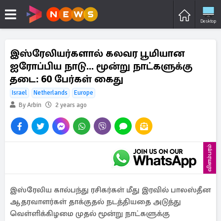
Desktop
இஸ்ரேலியர்களால் கலவர பூமியான
ஐரோப்பிய நாடு... மூன்று நாட்களுக்கு
தடை: 60 பேர்கள் கைது
Israel
Netherlands
Europe
By Arbin
2 years ago
விளம்பரம்
இஸ்ரேலிய கால்பந்து ரசிகர்கள் மீது இரவில் பாலஸ்தீன
ஆதரவாளர்கள் தாக்குதல் நடத்தியதை அடுத்து
வெள்ளிக்கிழமை முதல் மூன்று நாட்களுக்கு