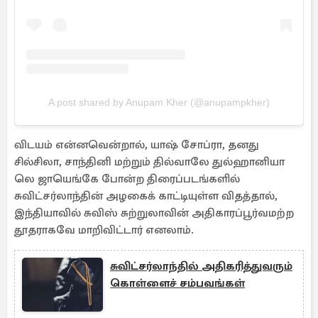
A post shared by Anupam Kher (@anupampkher)
விடயம் என்னவென்றால், யாஷ் சோப்ரா, தனது
சில்சிலா, சாந்தினி மற்றும் தில்வாலே துல்ஹானியா
லெ ஜாயெங்கே போன்ற திரைப்படங்களில்
சுவிட்சர்லாந்தின் அழகைக் காட்டியுள்ள விதத்தால்,
இந்தியாவில் சுவிஸ் சுற்றுலாவின் அதிகாரப்பூர்வமற்ற
தூதராகவே மாறிவிட்டார் எனலாம்.
சுவிட்சர்லாந்தில் அதிகரித்துவரும்
கொள்ளைச் சம்பவங்கள்