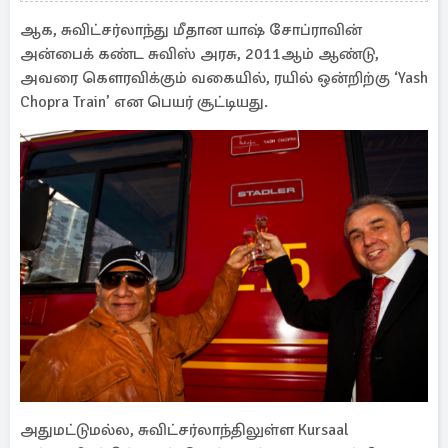
ஆக, சுவிட்சர்லாந்து மீதான யாஷ் சோப்ராவின்
அன்பைக் கண்ட சுவிஸ் அரசு, 2011ஆம் ஆண்டு,
அவரை கௌரவிக்கும் வகையில், ரயில் ஒன்றிற்கு ‘Yash
Chopra Train’ என பெயர் சூட்டியது.
அதுமட்டுமல்ல, சுவிட்சர்லாந்திலுள்ள Kursaal