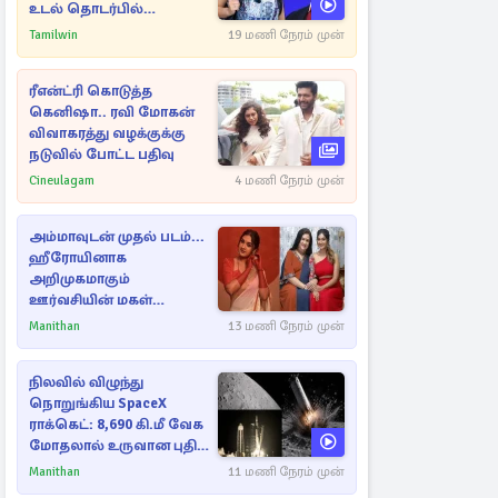
உடல் தொடர்பில்
நீதிமன்றத்தில் வெளியான
Tamilwin
19 மணி நேரம் முன்
அதிர்ச்சி தகவல்
ரீஎன்ட்ரி கொடுத்த
கெனிஷா.. ரவி மோகன்
விவாகரத்து வழக்குக்கு
நடுவில் போட்ட பதிவு
Cineulagam
4 மணி நேரம் முன்
அம்மாவுடன் முதல் படம்...
ஹீரோயினாக
அறிமுகமாகும்
ஊர்வசியின் மகள்
தேஜலட்சுமி!
Manithan
13 மணி நேரம் முன்
நிலவில் விழுந்து
நொறுங்கிய SpaceX
ராக்கெட்: 8,690 கி.மீ வேக
மோதலால் உருவான புதிய
பள்ளம்!
Manithan
11 மணி நேரம் முன்