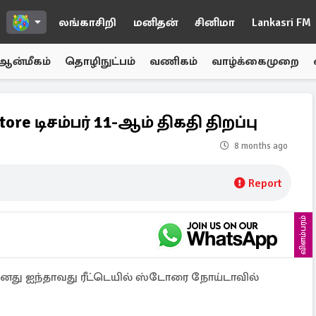
லங்காசிறி
மனிதன்
சினிமா
Lankasri FM
ஆன்மீகம்
தொழிநுட்பம்
வணிகம்
வாழ்க்கைமுறை
ore டிசம்பர் 11-ஆம் திகதி திறப்பு
8 months ago
Report
விளம்பரம்
 தனது ஐந்தாவது ரீட்டெயில் ஸ்டோரை நோய்டாவில்