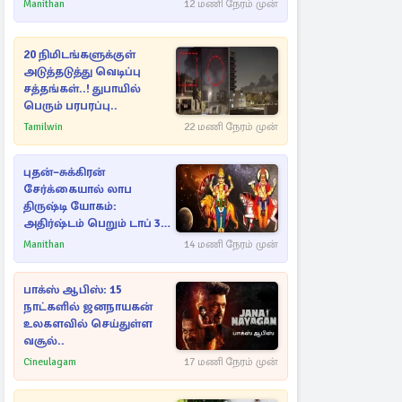
Manithan
12 மணி நேரம் முன்
20 நிமிடங்களுக்குள்
அடுத்தடுத்து வெடிப்பு
சத்தங்கள்..! துபாயில்
பெரும் பரபரப்பு..
Tamilwin
22 மணி நேரம் முன்
புதன்–சுக்கிரன்
சேர்க்கையால் லாப
திருஷ்டி யோகம்:
அதிர்ஷ்டம் பெறும் டாப் 3
ராசிகள்!
Manithan
14 மணி நேரம் முன்
பாக்ஸ் ஆபிஸ்: 15
நாட்களில் ஜனநாயகன்
உலகளவில் செய்துள்ள
வசூல்..
Cineulagam
17 மணி நேரம் முன்