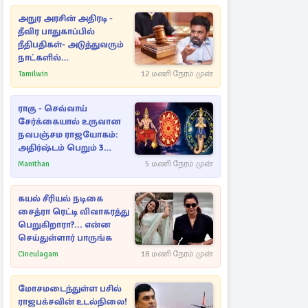
அநுர அரசின் அதிரடி -
தீவிர பாதுகாப்பில்
நீதிபதிகள்- அடுத்துவரும்
நாட்களில்
அம்பலமாகவுள்ள ரகசியம்
Tamilwin
12 மணி நேரம் முன்
ராகு - செவ்வாய்
சேர்க்கையால் உருவான
நவபஞ்சம ராஜயோகம்:
அதிர்ஷ்டம் பெறும் 3
ராசிகள்!
Manithan
5 மணி நேரம் முன்
கயல் சீரியல் நடிகை
சைத்ரா ரெட்டி விவாகரத்து
பெறுகிறாரா?... என்ன
செய்துள்ளார் பாருங்க
Cineulagam
18 மணி நேரம் முன்
மோசமடைந்துள்ள பசில்
ராஜபக்சவின் உடல்நிலை!