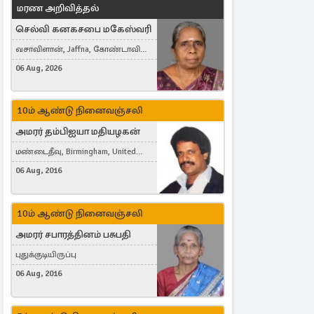
மரண அறிவித்தல்
செல்வி கனகசபை மகேஸ்வரி
வசாவிளான், Jaffna, கோண்டாவில்
கிழக்கு
06 Aug, 2026
10ம் ஆண்டு நினைவஞ்சலி
அமரர் தம்பிஐயா மதியழகன்
மண்டைதீவு, Birmingham, United
Kingdom
06 Aug, 2016
10ம் ஆண்டு நினைவஞ்சலி
அமரர் சபாரத்தினம் பசுபதி
புதுக்குடியிருப்பு
06 Aug, 2016