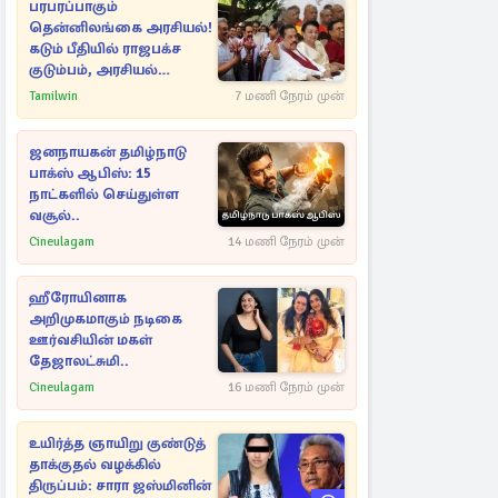
பரபரப்பாகும்
தென்னிலங்கை அரசியல்!
கடும் பீதியில் ராஜபக்ச
குடும்பம், அரசியல்
நட்புகள்
Tamilwin
7 மணி நேரம் முன்
ஜனநாயகன் தமிழ்நாடு
பாக்ஸ் ஆபிஸ்: 15
நாட்களில் செய்துள்ள
வசூல்..
Cineulagam
14 மணி நேரம் முன்
ஹீரோயினாக
அறிமுகமாகும் நடிகை
ஊர்வசியின் மகள்
தேஜாலட்சுமி..
Cineulagam
16 மணி நேரம் முன்
உயிர்த்த ஞாயிறு குண்டுத்
தாக்குதல் வழக்கில்
திருப்பம்: சாரா ஜஸ்மினின்