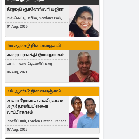
திருமதி ஞானேஸ்வரி வஜிரா
வல்வெட்டி, Jaffna, Newbury Park,
United Kingdom
04 Aug, 2026
5ம் ஆண்டு நினைவஞ்சலி
அமரர் பராசக்தி இராசநாயகம்
அரியாலை, தெல்லிப்பழை,
Montreal, Canada
06 Aug, 2021
1ம் ஆண்டு நினைவஞ்சலி
அமரர் றோபர்ட் வரப்பிரகாசம்
அந்தோனிப்பிள்ளை
வரப்பிரகாசம்
மானிப்பாய், London Ontario, Canada
07 Aug, 2025