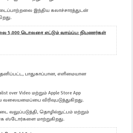
படைப்பாற்றலை இந்திய கலாச்சாரத்துடன்
ிறது.
லை 5,000 டொலரை எட்டும் வாய்ப்பு: நிபுணர்கள்
ு தனிப்பட்ட, பாதுகாப்பான, எளிமையான
t over Video மற்றும் Apple Store App
் வலையமைப்பை விரிவுபடுத்துகிறது.
ை வலுப்படுத்தி, தொழில்நுட்பம் மற்றும்
க ஸ்டோர்களை மாற்றுகிறது.