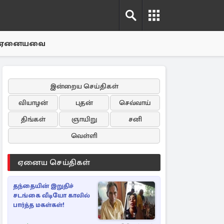
ஏனையவை
இன்றைய செய்திகள்
வியாழன்
புதன்
செவ்வாய்
திங்கள்
ஞாயிறு
சனி
வெள்ளி
ஏனைய செய்திகள்
தந்தையின் இறுதிச்
சடங்கை வீடியோ காலில்
பார்த்த மகள்கள்!