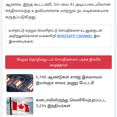
ஆனால், இந்த கூட்டணி, Siri-யை AI அடிப்படையிலான
சக்திவாய்ந்த உதவியாளராக மாற்றும் நடவடிக்கையாக
கருதப்படுகிறது.
உள்நாட்டு மற்றும் வெளிநாட்டு செய்திகளை உடனுக்குடன்
அறிந்துக்கொள்ள லங்காசிறி
WHATSAPP CHANNEL
இல்
இணையுங்கள்.
மேலும் தொழில்நுட்பம் செய்திகளைப் படிக்க இங்கே
அழுத்தவும்
5,700 ஆண்டுகள் சார்ஜ் இல்லாமல்
இயங்கும் வைர அணு பேட்டரி
கனடாவிலிருந்து வெளியேற்றப்பட்ட
3,234 இந்தியர்கள்