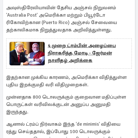
அவுஸ்திரேலியாவின் தேசிய அஞ்சல் நிறுவனம்
'Australia Post' அமெரிக்கா மற்றும் பியூர்டோ
ரிகோவிற்கான (Puerto Rico) அஞ்சல் சேவையை
தற்காலிகமாக நிறுத்துவதாக அறிவித்துள்ளது.
4 முறை ட்ரம்பின் அழைப்பை
நிராகரித்த மோடி - ஜேர்மன்
நாளிதழ் அறிக்கை
இதற்கான முக்கிய காரணம், அமெரிக்கா விதித்துள்ள
புதிய இறக்குமதி வரி விதிமுறைகள்.
முன்னதாக 800 டொலருக்கும் குறைவான மதிப்புள்ள
பொருட்கள் வரிவிலக்குடன் அனுப்ப அனுமதி
இருந்தது.
ஆனால் ட்ரம்ப் நிர்வாகம் இந்த 'de minimis' விதியை
ரத்து செய்ததால், இப்போது 100 டொலருக்கும்