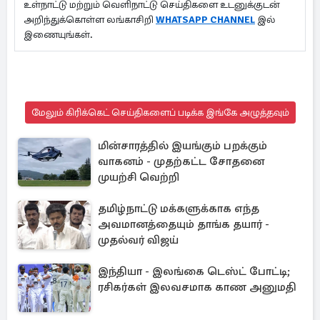
உள்நாட்டு மற்றும் வெளிநாட்டு செய்திகளை உடனுக்குடன்
அறிந்துக்கொள்ள லங்காசிறி
WHATSAPP CHANNEL
இல்
இணையுங்கள்.
மேலும் கிரிக்கெட் செய்திகளைப் படிக்க இங்கே அழுத்தவும்
மின்சாரத்தில் இயங்கும் பறக்கும்
வாகனம் - முதற்கட்ட சோதனை
முயற்சி வெற்றி
தமிழ்நாட்டு மக்களுக்காக எந்த
அவமானத்தையும் தாங்க தயார் -
முதல்வர் விஜய்
இந்தியா - இலங்கை டெஸ்ட் போட்டி;
ரசிகர்கள் இலவசமாக காண அனுமதி