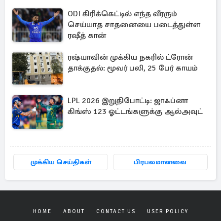
ODI கிரிக்கெட்டில் எந்த வீரரும்
செய்யாத சாதனையை படைத்துள்ள
ரஷீத் கான்
ரஷ்யாவின் முக்கிய நகரில் ட்ரோன்
தாக்குதல்: மூவர் பலி, 25 பேர் காயம்
LPL 2026 இறுதிபோட்டி: ஜாஃப்னா
கிங்ஸ் 123 ஓட்டங்களுக்கு ஆல்அவுட்
முக்கிய செய்திகள்
பிரபலமானவை
HOME
ABOUT
CONTACT US
USER POLICY