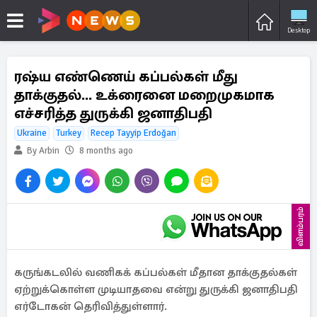
Desktop
ரஷ்ய எண்ணெய் கப்பல்கள் மீது
தாக்குதல்... உக்ரைனை மறைமுகமாக
எச்சரித்த துருக்கி ஜனாதிபதி
Ukraine
Turkey
Recep Tayyip Erdoğan
By Arbin
8 months ago
விளம்பரம்
கருங்கடலில் வணிகக் கப்பல்கள் மீதான தாக்குதல்கள்
ஏற்றுக்கொள்ள முடியாதவை என்று துருக்கி ஜனாதிபதி
எர்டோகன் தெரிவித்துள்ளார்.