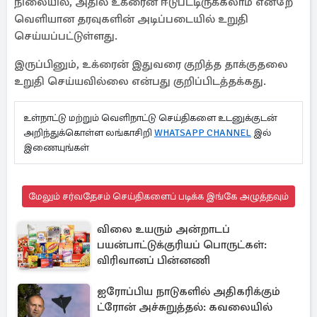
நிலையில், அதில் உக்ரைன் ஈடுபட்டிருக்கலாம் என்றே
வெளியான தரவுகளின் அடிப்படையில் உறுதி
செய்யப்பட்டுள்ளது.
இருப்பினும், உக்ரைன் இதுவரை குறித்த தாக்குதலை
உறுதி செய்யவில்லை என்பது குறிப்பிடத்தக்கது.
உள்நாட்டு மற்றும் வெளிநாட்டு செய்திகளை உடனுக்குடன்
அறிந்துக்கொள்ள லங்காசிறி
WHATSAPP CHANNEL
இல்
இணையுங்கள்
மேலும் சர்வதேசம் செய்திகளைப் படிக்க இங்கே அழுத்தவும்
விலை உயரும் அன்றாடப்
பயன்பாட்டுக்குரியப் பொருட்கள்:
விரிவானப் பின்னணி
ஐரோப்பிய நாடுகளில் அதிகரிக்கும்
ட்ரோன் அச்சுறுத்தல்: கவலையில்