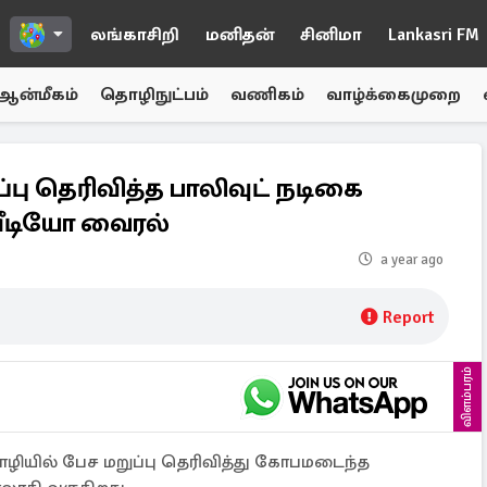
லங்காசிறி
மனிதன்
சினிமா
Lankasri FM
ஆன்மீகம்
தொழிநுட்பம்
வணிகம்
வாழ்க்கைமுறை
்பு தெரிவித்த பாலிவுட் நடிகை
ீடியோ வைரல்
a year ago
Report
விளம்பரம்
ழியில் பேச மறுப்பு தெரிவித்து கோபமடைந்த