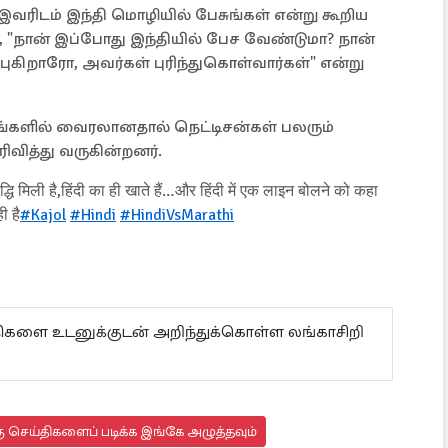
 இவரிடம் இந்தி மொழியில் பேசுங்கள் என்று கூறிய
நான் இப்போது இந்தியில் பேச வேண்டுமா? நான்
்புகிறாரோ, அவர்கள் புரிந்துகொள்வார்கள்" என்று
களில் வைரலானதால் நெட்டிசன்கள் பலரும்
ிவித்து வருகின்றனர்.
िद्धि मिली है,हिंदी का ही खाते हैं…और हिंदी में एक लाइन बोलने को कहा
ी है
#Kajol
#Hindi
#HindiVsMarathi
ய்திகளை உடனுக்குடன் அறிந்துக்கொள்ள லங்காசிறி
ு செய்திகளைப் படிக்க இங்கே அழுத்தவும்