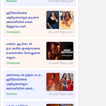
பள்ளம்!
Manithan
10 மணி நேரம் முன்
ஹீரோயினாக
அறிமுகமாகும் நடிகை
ஊர்வசியின் மகள்
தேஜாலட்சுமி..
Cineulagam
16 மணி நேரம் முன்
பாக்ஸ் ஆபிஸ்: 15
நாட்களில் ஜனநாயகன்
உலகளவில் செய்துள்ள
வசூல்..
Cineulagam
16 மணி நேரம் முன்
அம்மாவுடன் முதல் படம்...
ஹீரோயினாக
அறிமுகமாகும்
ஊர்வசியின் மகள்
தேஜலட்சுமி!
Manithan
13 மணி நேரம் முன்