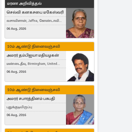
மரண அறிவித்தல்
செல்வி கனகசபை மகேஸ்வரி
வசாவிளான், Jaffna, கோண்டாவில்
கிழக்கு
06 Aug, 2026
10ம் ஆண்டு நினைவஞ்சலி
அமரர் தம்பிஐயா மதியழகன்
மண்டைதீவு, Birmingham, United
Kingdom
06 Aug, 2016
10ம் ஆண்டு நினைவஞ்சலி
அமரர் சபாரத்தினம் பசுபதி
புதுக்குடியிருப்பு
06 Aug, 2016