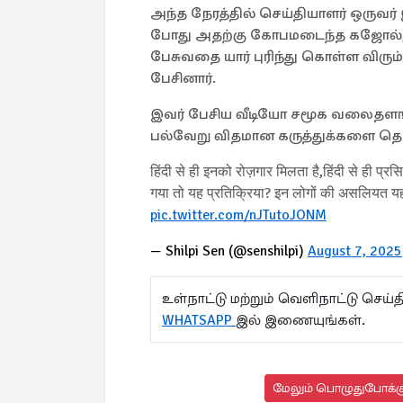
அந்த நேரத்தில் செய்தியாளர் ஒருவர்
போது அதற்கு கோபமடைந்த கஜோல், "
பேசுவதை யார் புரிந்து கொள்ள விரும
பேசினார்.
இவர் பேசிய வீடியோ சமூக வலைதளங்
பல்வேறு விதமான கருத்துக்களை தெர
हिंदी से ही इनको रोज़गार मिलता है,हिंदी से ही प्रस
गया तो यह प्रतिक्रिया? इन लोगों की असलियत यह
pic.twitter.com/nJTutoJONM
— Shilpi Sen (@senshilpi)
August 7, 2025
உள்நாட்டு மற்றும் வெளிநாட்டு செ
WHATSAPP
இல் இணையுங்கள்.
மேலும் பொழுதுபோக்க