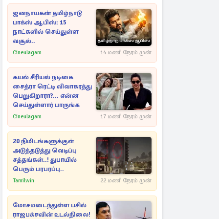
ஜனநாயகன் தமிழ்நாடு
பாக்ஸ் ஆபிஸ்: 15
நாட்களில் செய்துள்ள
வசூல்..
Cineulagam
14 மணி நேரம் முன்
கயல் சீரியல் நடிகை
சைத்ரா ரெட்டி விவாகரத்து
பெறுகிறாரா?... என்ன
செய்துள்ளார் பாருங்க
Cineulagam
17 மணி நேரம் முன்
20 நிமிடங்களுக்குள்
அடுத்தடுத்து வெடிப்பு
சத்தங்கள்..! துபாயில்
பெரும் பரபரப்பு..
Tamilwin
22 மணி நேரம் முன்
மோசமடைந்துள்ள பசில்
ராஜபக்சவின் உடல்நிலை!