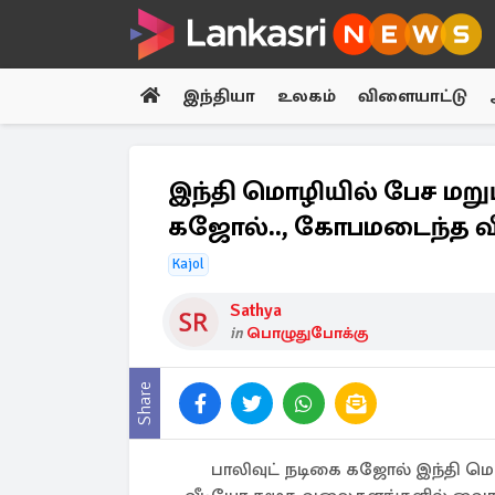
இந்தியா
உலகம்
விளையாட்டு
இந்தி மொழியில் பேச மறுப
கஜோல்.., கோபமடைந்த வ
Kajol
Sathya
in
பொழுதுபோக்கு
Share
பாலிவுட் நடிகை கஜோல் இந்தி மொ