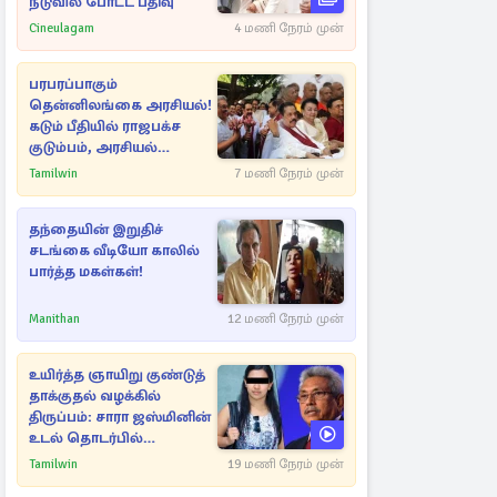
நடுவில் போட்ட பதிவு
Cineulagam
4 மணி நேரம் முன்
பரபரப்பாகும்
தென்னிலங்கை அரசியல்!
கடும் பீதியில் ராஜபக்ச
குடும்பம், அரசியல்
நட்புகள்
Tamilwin
7 மணி நேரம் முன்
தந்தையின் இறுதிச்
சடங்கை வீடியோ காலில்
பார்த்த மகள்கள்!
Manithan
12 மணி நேரம் முன்
உயிர்த்த ஞாயிறு குண்டுத்
தாக்குதல் வழக்கில்
திருப்பம்: சாரா ஜஸ்மினின்
உடல் தொடர்பில்
நீதிமன்றத்தில் வெளியான
Tamilwin
19 மணி நேரம் முன்
அதிர்ச்சி தகவல்