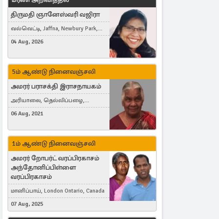
திருமதி ஞானேஸ்வரி வஜிரா
வல்வெட்டி, Jaffna, Newbury Park,
United Kingdom
04 Aug, 2026
5ம் ஆண்டு நினைவஞ்சலி
அமரர் பராசக்தி இராசநாயகம்
அரியாலை, தெல்லிப்பழை,
Montreal, Canada
06 Aug, 2021
1ம் ஆண்டு நினைவஞ்சலி
அமரர் றோபர்ட் வரப்பிரகாசம்
அந்தோனிப்பிள்ளை
வரப்பிரகாசம்
மானிப்பாய், London Ontario, Canada
07 Aug, 2025