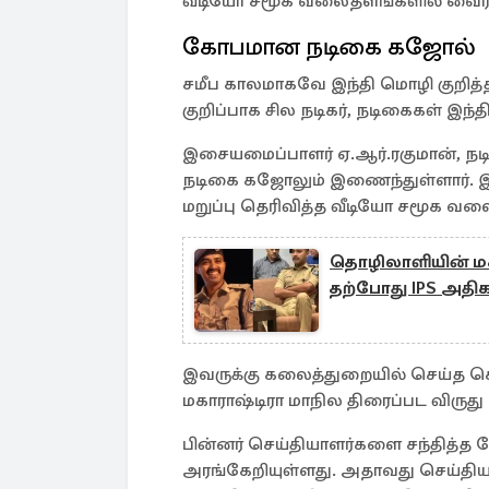
வீடியோ சமூக வலைதளங்களில் வைரல
கோபமான நடிகை கஜோல்
சமீப காலமாகவே இந்தி மொழி குறித்த
குறிப்பாக சில நடிகர், நடிகைகள் இந்தி
இசையமைப்பாளர் ஏ.ஆர்.ரகுமான், நடிக
நடிகை கஜோலும் இணைந்துள்ளார். இவ
மறுப்பு தெரிவித்த வீடியோ சமூக வ
தொழிலாளியின் மகன்
தற்போது IPS அதிக
இவருக்கு கலைத்துறையில் செய்த செய
மகாராஷ்டிரா மாநில திரைப்பட விருது வ
பின்னர் செய்தியாளர்களை சந்தித்த ப
அரங்கேறியுள்ளது. அதாவது செய்தியாள