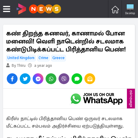
Desktop
கண் திறந்த கணவர், காணாமல் போன
மனைவி! வெளி நாடென்றில் சடலமாக
கண்டுபிடிக்கப்பட்ட பிரித்தானிய பெண்!
United Kingdom
Crime
Greece
By Thiru
a year ago
விளம்பரம்
கிரீஸ் நாட்டில் பிரித்தானிய பெண் ஒருவர் சடலமாக
மீட்கப்பட்ட சம்பவம் அதிர்ச்சியை ஏற்படுத்தியுள்ளது.