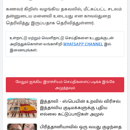
கணவர் கிறிஸ் வழங்கிய தகவலில், மீட்கப்பட்ட சடலம்
தன்னுடைய மனைவி உடையது என காவல்துறை
தெரிவித்து இருப்பதாக தெரிவித்துள்ளார்.
உள்நாட்டு மற்றும் வெளிநாட்டு செய்திகளை உடனுக்குடன்
அறிந்துக்கொள்ள லங்காசிறி
WHATSAPP CHANNEL
இல்
இணையுங்கள்.
மேலும் ஐக்கிய இராச்சியம் செய்திகளைப் படிக்க இங்கே
அழுத்தவும்
இத்தாலி - ஸ்பெயின் உறவில் விரிசல்:
இத்தாலிய குடிமக்களுக்கு புதிய
எல்லை கட்டுப்பாடுகள் அமுல்
பிரித்தானியாவில் ஒரு வயது குழந்தை