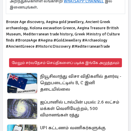
அறிந்துக்கொள்ள லங்காசிறி
WHATSAPP CHANNEL
இல்
இணையுங்கள்.
Bronze Age discovery, Aegina gold jewellery, Ancient Greek
archaeology, Kolona excavation Greece, Aegina Treasure British
Museum, Mediterranean trade history, Greek Ministry of Culture
finds #BronzeAge #Aegina #GoldJewellery #Archaeology
#AncientGreece #HistoricDiscovery #MediterraneanTrade
மேலும் சர்வதேசம் செய்திகளைப் படிக்க இங்கே அழுத்தவும்
நியூசிலாந்து விசா விதிகளில் தளர்வு -
ஹெபடைட்டிஸ் B, C இனி
தடையில்லை
ஜப்பானில் டால்பின் புயல்: 2.6 லட்சம்
மக்கள் வெளியேற்றம், 500
விமானங்கள் ரத்து
UPI கட்டணம் வணிகர்களுக்கு