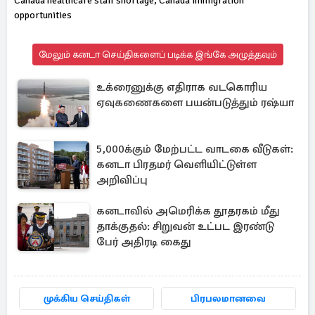
Canada healthcare staff shortage, Canada immigration
opportunities
மேலும் கனடா செய்திகளைப் படிக்க இங்கே அழுத்தவும்
உக்ரைனுக்கு எதிராக வடகொரிய
ஏவுகணைகளை பயன்படுத்தும் ரஷ்யா
5,000க்கும் மேற்பட்ட வாடகை வீடுகள்:
கனடா பிரதமர் வெளியிட்டுள்ள
அறிவிப்பு
கனடாவில் அமெரிக்க தூதரகம் மீது
தாக்குதல்: சிறுவன் உட்பட இரண்டு
பேர் அதிரடி கைது
முக்கிய செய்திகள்
பிரபலமானவை