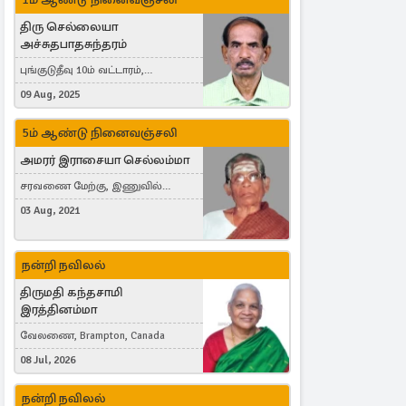
திரு செல்லையா
அச்சுதபாதசுந்தரம்
புங்குடுதீவு 10ம் வட்டாரம்,
கொள்ளுப்பிட்டி
09 Aug, 2025
5ம் ஆண்டு நினைவஞ்சலி
அமரர் இராசையா செல்லம்மா
சரவணை மேற்கு, இணுவில்
கிழக்கு
03 Aug, 2021
நன்றி நவிலல்
திருமதி கந்தசாமி
இரத்தினம்மா
வேலணை, Brampton, Canada
08 Jul, 2026
நன்றி நவிலல்