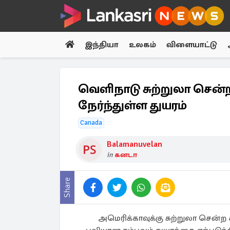
இந்தியா
உலகம்
விளையாட்டு
வெளிநாடு சுற்றுலா சென்ற
நேர்ந்துள்ள துயரம்
Canada
Balamanuvelan
in
கனடா
Share
அமெரிக்காவுக்கு சுற்றுலா சென்ற