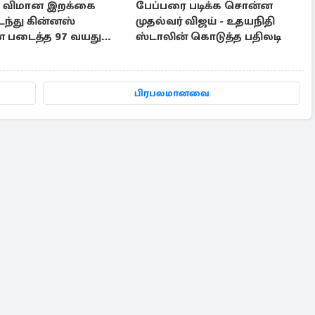
ம் விமான இறக்கை
பேப்பரை படிக்க சொன்ன
டந்து கின்னஸ்
முதல்வர் விஜய் - உதயநிதி
 படைத்த 97 வயது
ஸ்டாலின் கொடுத்த பதிலடி
ி
பிரபலமானவை