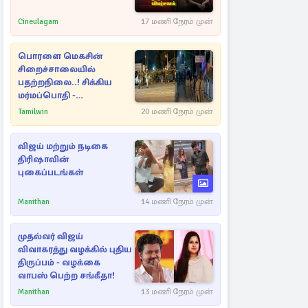
Cineulagam
17 மணி நேரம் முன்
பொரளை மெகசின்
சிறைச்சாலையில்
பதற்றநிலை..! சிக்கிய
மர்மப்பொதி -
பின்னணியில் வெளியான
Tamilwin
20 மணி நேரம் முன்
காரணம்
விஜய் மற்றும் நடிகை
திரிஷாவின்
புகைப்படங்கள்
Manithan
14 மணி நேரம் முன்
முதல்வர் விஜய்
விவாகரத்து வழக்கில் புதிய
திருப்பம் - வழக்கை
வாபஸ் பெற்ற சங்கீதா!
Manithan
13 மணி நேரம் முன்