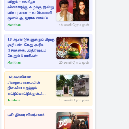
விஜய் - சங்கீதா
விவாகரத்து வழக்கு இன்று
விசாரணை - காணொளி
மூலம் ஆஜராக வாய்ப்பு
Manithan
18 மணி நேரம் முன்
18 ஆண்டுகளுக்குப் பிறகு
சூரியன்- கேது அரிய
சேர்க்கை: அதிர்ஷ்டம்
பெறும் 3 ராசிகள்!
Manithan
20 மணி நேரம் முன்
பல்லன்சேன
சிறைச்சாலையில்
நிலவிய பதற்றம்
கட்டுப்பாட்டுக்குள்..!
அதிரடியாக களமிறங்கிய
Tamilwin
15 மணி நேரம் முன்
அதிகாரிகள்
டிசி: திரை விமர்சனம்