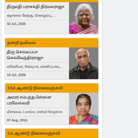
திருமதி பராசக்தி நிர்மலராஜா
ஏழாலை மேற்கு, கொழும்பு,
தங்காலை, London, United Kingdom
02 Jul, 2026
நன்றி நவிலல்
திரு செல்லப்பா
செல்வேந்திரராஜா
மலேசியா, Malaysia, மானிப்பாய்,
Duisburg, Germany, London, United
10 Jul, 2026
Kingdom
10ம் ஆண்டு நினைவஞ்சலி
அமரர் சம்பந்தபிள்ளை
பரமேஸ்வரி
மீசாலை, London, United Kingdom
07 Aug, 2016
1ம் ஆண்டு நினைவஞ்சலி