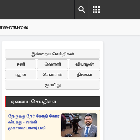
ஏனையவை
இன்றைய செய்திகள்
சனி
வெள்ளி
வியாழன்
புதன்
செவ்வாய்
திங்கள்
ஞாயிறு
ஏனைய செய்திகள்
நேருக்கு நேர் மோதி கோர
விபத்து - வங்கி
முகாமையாளர் பலி