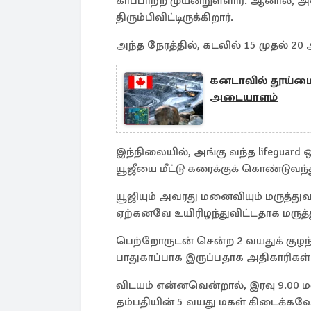
காப்பாற்ற முயன்றுள்ளார். ஆனால், 
திரும்பிவிட்டிருக்கிறார்.
அந்த நேரத்தில், கடலில் 15 முதல் 2
கனடாவில் தூய்மையா
அடையாளம்
இந்நிலையில், அங்கு வந்த lifeguard 
யூஜீயை மீட்டு கரைக்குக் கொண்டுவந்த
யூஜியும் அவரது மனைவியும் மருத்து
ஏற்கனவே உயிரிழந்துவிட்டதாக மருத்த
பெற்றோருடன் சென்ற 2 வயதுக் குழந
பாதுகாப்பாக இருப்பதாக அதிகாரிகள் 
விடயம் என்னவென்றால், இரவு 9.00 ம
தம்பதியின் 5 வயது மகள் கிடைக்கவ