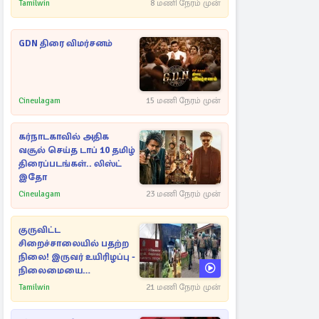
Tamilwin
8 மணி நேரம் முன்
GDN திரை விமர்சனம்
Cineulagam
15 மணி நேரம் முன்
கர்நாடகாவில் அதிக
வசூல் செய்த டாப் 10 தமிழ்
திரைப்படங்கள்.. லிஸ்ட்
இதோ
Cineulagam
23 மணி நேரம் முன்
குருவிட்ட
சிறைச்சாலையில் பதற்ற
நிலை! இருவர் உயிரிழப்பு -
நிலைமையை
கட்டுப்படுத்த பொலிஸார்
Tamilwin
21 மணி நேரம் முன்
கண்ணீர்புகை பிரயோகம்