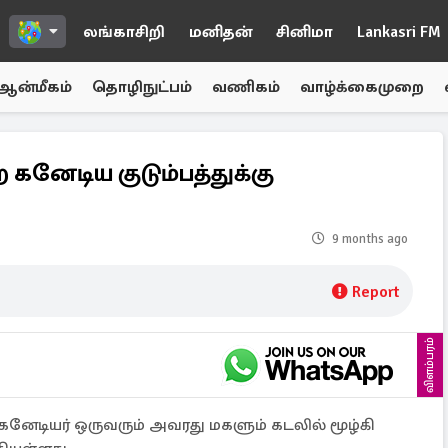
லங்காசிறி
மனிதன்
சினிமா
Lankasri FM
ஆன்மீகம்
தொழிநுட்பம்
வணிகம்
வாழ்க்கைமுறை
 கனேடிய குடும்பத்துக்கு
9 months ago
Report
விளம்பரம்
 கனேடியர் ஒருவரும் அவரது மகளும் கடலில் மூழ்கி