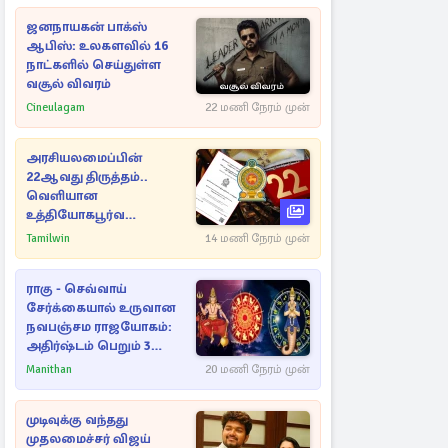
ஜனநாயகன் பாக்ஸ்
ஆபிஸ்: உலகளவில் 16
நாட்களில் செய்துள்ள
வசூல் விவரம்
Cineulagam
22 மணி நேரம் முன்
அரசியலமைப்பின்
22ஆவது திருத்தம்..
வெளியான
உத்தியோகபூர்வ
அறிவிப்பு!
Tamilwin
14 மணி நேரம் முன்
ராகு - செவ்வாய்
சேர்க்கையால் உருவான
நவபஞ்சம ராஜயோகம்:
அதிர்ஷ்டம் பெறும் 3
ராசிகள்!
Manithan
20 மணி நேரம் முன்
முடிவுக்கு வந்தது
முதலமைச்சர் விஜய்