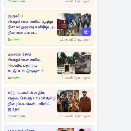
Cineulagam
5 மணி நேரம் முன்
குருவிட்ட
சிறைச்சாலையில் பதற்ற
நிலை! இருவர் உயிரிழப்பு -
நிலைமையை
கட்டுப்படுத்த பொலிஸார்
Tamilwin
11 மணி நேரம் முன்
கண்ணீர்புகை பிரயோகம்
பல்லன்சேன
சிறைச்சாலையில்
நிலவிய பதற்றம்
கட்டுப்பாட்டுக்குள்..!
அதிரடியாக களமிறங்கிய
Tamilwin
5 மணி நேரம் முன்
அதிகாரிகள்
கர்நாடகாவில் அதிக
வசூல் செய்த டாப் 10 தமிழ்
திரைப்படங்கள்.. லிஸ்ட்
இதோ
Cineulagam
13 மணி நேரம் முன்