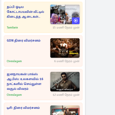
தப்பி ஓடிய
கோட்டாபயவின் வீட்டில்
கிடைத்த ஆடைகள்..
Tamilwin
15 மணி நேரம் முன்
GDN திரை விமர்சனம்
Cineulagam
6 மணி நேரம் முன்
ஜனநாயகன் பாக்ஸ்
ஆபிஸ்: உலகளவில் 16
நாட்களில் செய்துள்ள
வசூல் விவரம்
Cineulagam
12 மணி நேரம் முன்
டிசி: திரை விமர்சனம்