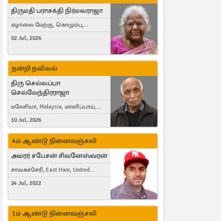
திருமதி பராசக்தி நிர்மலராஜா
ஏழாலை மேற்கு, கொழும்பு,
தங்காலை, London, United Kingdom
02 Jul, 2026
நன்றி நவிலல்
திரு செல்லப்பா
செல்வேந்திரராஜா
மலேசியா, Malaysia, மானிப்பாய்,
Duisburg, Germany, London, United
10 Jul, 2026
Kingdom
4ம் ஆண்டு நினைவஞ்சலி
அமரர் சபேசன் சிவனேஸ்வரன்
சாவகச்சேரி, East Ham, United
Kingdom
24 Jul, 2022
1ம் ஆண்டு நினைவஞ்சலி