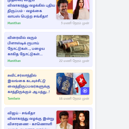
முதல்வர் விஜய்
விவாகரத்து வழக்கில் புதிய
திருப்பம் - வழக்கை
வாபஸ் பெற்ற சங்கீதா!
Manithan
3 மணி நேரம் முன்
விரைவில் வரும்
பிளாஸ்டிக் ரூபாய்
நோட்டுகள்.., பழைய
காகித நோட்டுகள்
செல்லுமா?
Manithan
22 மணி நேரம் முன்
சுவிட்சர்லாந்தில்
இலங்கை கடவுச்சீட்டு
வைத்திருப்பவர்களுக்கு
காத்திருக்கும் ஆபத்து..!
Tamilwin
16 மணி நேரம் முன்
விஜய் - சங்கீதா
விவாகரத்து வழக்கு இன்று
விசாரணை - காணொளி