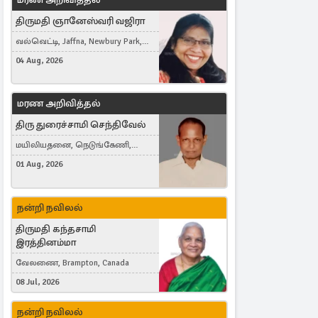
திருமதி ஞானேஸ்வரி வஜிரா
வல்வெட்டி, Jaffna, Newbury Park,
United Kingdom
04 Aug, 2026
மரண அறிவித்தல்
திரு துரைச்சாமி செந்திவேல்
மயிலியதனை, நெடுங்கேணி,
கம்பர்மலை
01 Aug, 2026
நன்றி நவிலல்
திருமதி கந்தசாமி
இரத்தினம்மா
வேலணை, Brampton, Canada
08 Jul, 2026
நன்றி நவிலல்