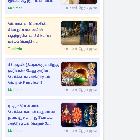
மூலம் ஆஜராக வாய்ப்பு
Manithan
8 மணி நேரம் முன்
பொரளை மெகசின்
சிறைச்சாலையில்
பதற்றநிலை..! சிக்கிய
மர்மப்பொதி -
பின்னணியில் வெளியான
Tamilwin
10 மணி நேரம் முன்
காரணம்
18 ஆண்டுகளுக்குப் பிறகு
சூரியன்- கேது அரிய
சேர்க்கை: அதிர்ஷ்டம்
பெறும் 3 ராசிகள்!
Manithan
10 மணி நேரம் முன்
ராகு - செவ்வாய்
சேர்க்கையால் உருவான
நவபஞ்சம ராஜயோகம்:
அதிர்ஷ்டம் பெறும் 3
ராசிகள்!
Manithan
10 மணி நேரம் முன்