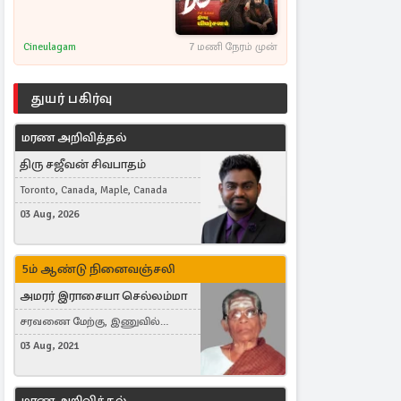
Cineulagam
7 மணி நேரம் முன்
துயர் பகிர்வு
மரண அறிவித்தல்
திரு சஜீவன் சிவபாதம்
Toronto, Canada, Maple, Canada
03 Aug, 2026
5ம் ஆண்டு நினைவஞ்சலி
அமரர் இராசையா செல்லம்மா
சரவணை மேற்கு, இணுவில்
கிழக்கு
03 Aug, 2021
மரண அறிவித்தல்