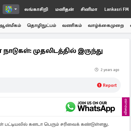
லங்காசிறி
மனிதன்
சினிமா
Lankasri FM
ஆன்மீகம்
தொழிநுட்பம்
வணிகம்
வாழ்க்கைமுறை
நாடுகள்: முதலிடத்தில் இருந்து
2 years ago
Report
விளம்பரம்
் பட்டியலில் கனடா பெரும் சரிவைக் கண்டுள்ளது.