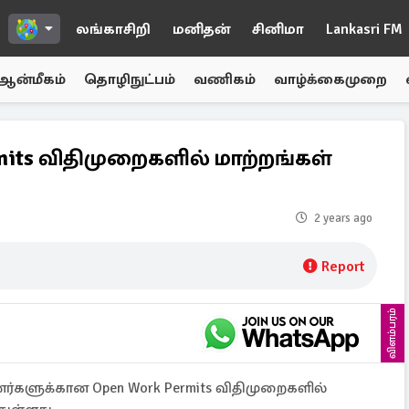
லங்காசிறி
மனிதன்
சினிமா
Lankasri FM
ஆன்மீகம்
தொழிநுட்பம்
வணிகம்
வாழ்க்கைமுறை
mits விதிமுறைகளில் மாற்றங்கள்
2 years ago
Report
விளம்பரம்
ினர்களுக்கான Open Work Permits விதிமுறைகளில்