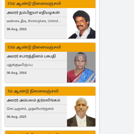
10ம் ஆண்டு நினைவஞ்சலி
அமரர் தம்பிஐயா மதியழகன்
மண்டைதீவு, Birmingham, United
Kingdom
06 Aug, 2016
10ம் ஆண்டு நினைவஞ்சலி
அமரர் சபாரத்தினம் பசுபதி
புதுக்குடியிருப்பு
06 Aug, 2016
3ம் ஆண்டு நினைவஞ்சலி
அமரர் அம்பலம் தர்மலிங்கம்
செட்டிகுளம், முதலியார்குளம்
06 Aug, 2023