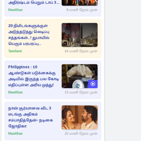
அதிர்ஷ்டம் பெறும் டாப் 3
ராசிகள்!
Manithan
8 மணி நேரம் முன்
20 நிமிடங்களுக்குள்
அடுத்தடுத்து வெடிப்பு
சத்தங்கள்..! துபாயில்
பெரும் பரபரப்பு..
Tamilwin
16 மணி நேரம் முன்
Philippines : 10
ஆண்டுகள் படுக்கைக்கு
அடியில் இருந்த பல கோடி
மதிப்புள்ள அரிய முத்து!
Manithan
23 மணி நேரம் முன்
நான் சூர்யாவை விட 3
மடங்கு அதிகம்
சம்பாதித்தேன்- நடிகை
ஜோதிகா
Manithan
22 மணி நேரம் முன்