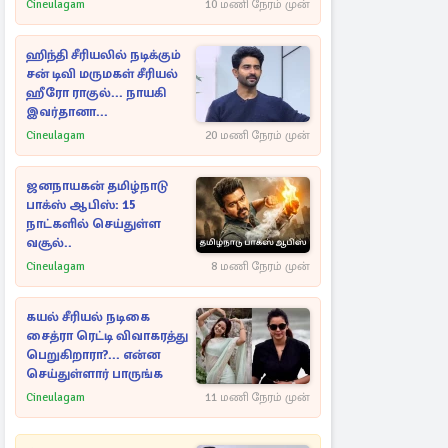
Cineulagam
10 மணி நேரம் முன்
ஹிந்தி சீரியலில் நடிக்கும்
சன் டிவி மருமகள் சீரியல்
ஹீரோ ராகுல்... நாயகி
இவர்தானா...
Cineulagam
20 மணி நேரம் முன்
ஜனநாயகன் தமிழ்நாடு
பாக்ஸ் ஆபிஸ்: 15
நாட்களில் செய்துள்ள
வசூல்..
Cineulagam
8 மணி நேரம் முன்
கயல் சீரியல் நடிகை
சைத்ரா ரெட்டி விவாகரத்து
பெறுகிறாரா?... என்ன
செய்துள்ளார் பாருங்க
Cineulagam
11 மணி நேரம் முன்