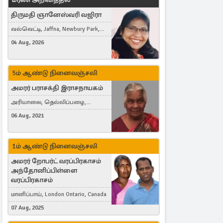
திருமதி ஞானேஸ்வரி வஜிரா
வல்வெட்டி, Jaffna, Newbury Park,
United Kingdom
04 Aug, 2026
5ம் ஆண்டு நினைவஞ்சலி
அமரர் பராசக்தி இராசநாயகம்
அரியாலை, தெல்லிப்பழை,
Montreal, Canada
06 Aug, 2021
1ம் ஆண்டு நினைவஞ்சலி
அமரர் றோபர்ட் வரப்பிரகாசம்
அந்தோனிப்பிள்ளை
வரப்பிரகாசம்
மானிப்பாய், London Ontario, Canada
07 Aug, 2025