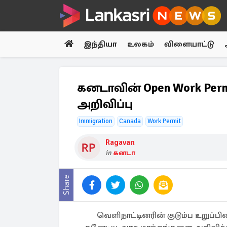
இந்தியா
உலகம்
விளையாட்டு
கனடாவின் Open Work Per
அறிவிப்பு
Immigration
Canada
Work Permit
Ragavan
in
கனடா
Share
வெளிநாட்டினரின் குடும்ப உறுப்ப