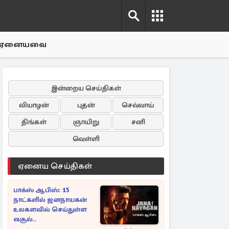
ஏனையவை
இன்றைய செய்திகள்
வியாழன்
புதன்
செவ்வாய்
திங்கள்
ஞாயிறு
சனி
வெள்ளி
ஏனைய செய்திகள்
பாக்ஸ் ஆபிஸ்: 15
நாட்களில் ஜனநாயகன்
உலகளவில் செய்துள்ள
வசூல்..