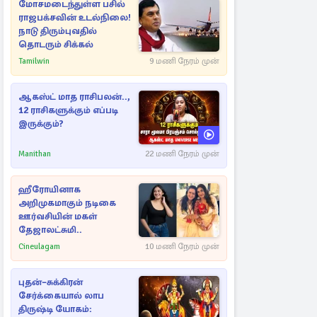
மோசமடைந்துள்ள பசில்
ராஜபக்சவின் உடல்நிலை!
நாடு திரும்புவதில்
தொடரும் சிக்கல்
Tamilwin
9 மணி நேரம் முன்
ஆகஸ்ட் மாத ராசிபலன்..,
12 ராசிகளுக்கும் எப்படி
இருக்கும்?
Manithan
22 மணி நேரம் முன்
ஹீரோயினாக
அறிமுகமாகும் நடிகை
ஊர்வசியின் மகள்
தேஜாலட்சுமி..
Cineulagam
10 மணி நேரம் முன்
புதன்–சுக்கிரன்
சேர்க்கையால் லாப
திருஷ்டி யோகம்: