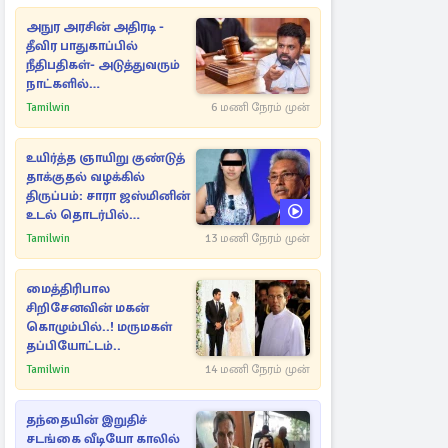
அநுர அரசின் அதிரடி -
தீவிர பாதுகாப்பில்
நீதிபதிகள்- அடுத்துவரும்
நாட்களில்
அம்பலமாகவுள்ள ரகசியம்
Tamilwin
6 மணி நேரம் முன்
உயிர்த்த ஞாயிறு குண்டுத்
தாக்குதல் வழக்கில்
திருப்பம்: சாரா ஜஸ்மினின்
உடல் தொடர்பில்
நீதிமன்றத்தில் வெளியான
Tamilwin
13 மணி நேரம் முன்
அதிர்ச்சி தகவல்
மைத்திரிபால
சிறிசேனவின் மகன்
கொழும்பில்..! மருமகள்
தப்பியோட்டம்..
Tamilwin
14 மணி நேரம் முன்
தந்தையின் இறுதிச்
சடங்கை வீடியோ காலில்