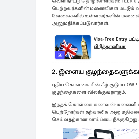
வெளிநாட்டு தொழிலாளர்கள்: TEER 
பெற்றவர்களின் மனைவிகள் மட்டும் வ
வேலைகளில் உள்ளவர்களின் மனைவிகள
அனுமதிக்கப்படுவார்கள்.
Visa-Free Entry பட
பிரித்தானியா
2. இளைய குழந்தைகளுக்க
புதிய கொள்கையின் கீழ் குடும்ப OWP-க
குழந்தைகளை விலக்குவதாகும்.
இந்தக் கொள்கை கணவன்-மனைவி மீது
பெற்றோர்கள் தற்காலிக அனுமதிகள
செய்வதற்கான வாய்ப்பை நீக்குகிறது.