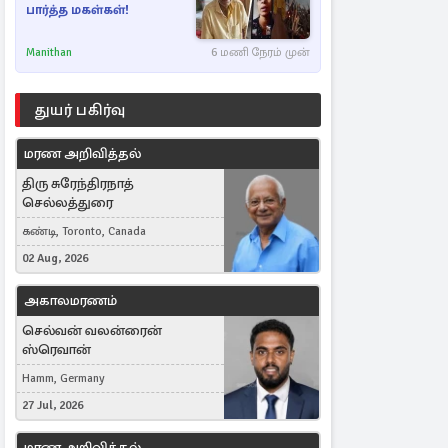
பார்த்த மகள்கள்!
Manithan
6 மணி நேரம் முன்
துயர் பகிர்வு
மரண அறிவித்தல்
திரு சுரேந்திரநாத்
செல்லத்துரை
கண்டி, Toronto, Canada
02 Aug, 2026
அகாலமரணம்
செல்வன் வலன்ரைன்
ஸ்ரெவான்
Hamm, Germany
27 Jul, 2026
மரண அறிவித்தல்